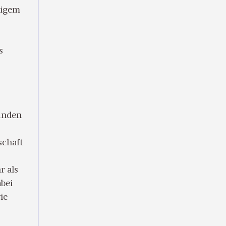
rigem
s
tunden
schaft
r als
abei
ie