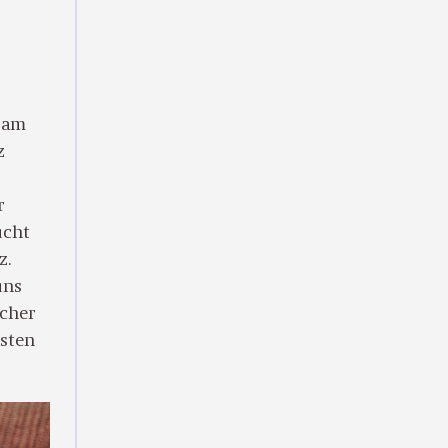
h am
z
r
ucht
z.
uns
icher
nsten