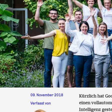
09. November 2018
Kürzlich hat Go
einen vollautoma
Verfasst von
Intelligenz gest