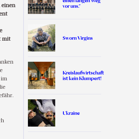
einen langen Weg
 einen
vor uns.”
ent
e
Sworn Virgins
t mit
wanken
e
Kreislaufwirtschaft
ist kein Klumpert!
 im
die
fähr.
Ukraine
ch