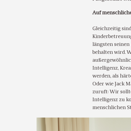
Auf menschliche
Gleichzeitig sin
Kinderbetreuung
längsten seinen
behalten wird. 
außergewöhnlich
Intelligenz, Kre
werden, als härt
Oder wie Jack Ma
zuruft: Wir soll
Intelligenz zu 
menschlichen St