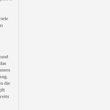
viele
in
 und
 das
ommen
ung,
en die
ilt
reits