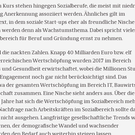
m Kurs stehen hingegen Sozialberufe, die meist mit nied
g Anerkennung assoziiert werden. Ähnliches gilt im
, in dem soziale Start-ups eher als freundliche Nische
erden denn als Wachstumsthema. Dabei spricht viele
albereich für Beruf und Gründung ernst zu nehmen.
die nackten Zahlen. Knapp 40 Milliarden Euro bzw. elf
erreichischen Wertschöpfung wurden 2017 im Bereich
s und Gesundheit erwirtschaftet, wobei die Millionen S
Engagement noch gar nicht berücksichtigt sind. Das
twa der gesamten Wertschöpfung im Bereich IT, Bauwirt
chaft zusammen. Eine Nische sieht anders aus. Über die
Jahre hat sich die Wertschöpfung im Sozialbereich meh
Nachfrage nach Arbeitskräften im Sozialbereich sollte d
nicht ausgehen. Langfristige gesellschaftliche Trends w
rnen, der demografische Wandel und wachsender
rden den Bedarf auch weiterhin steigen lassen.