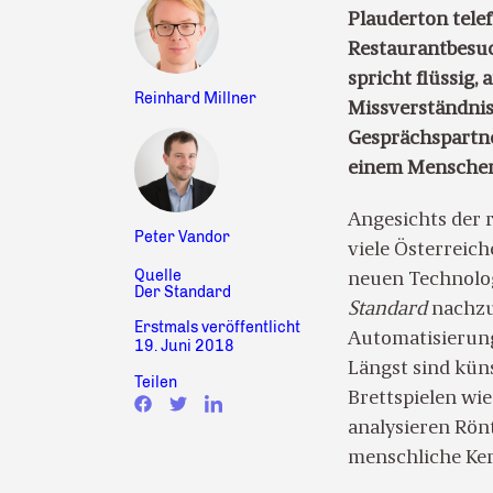
Plauderton tele
Restaurantbesuch
spricht flüssig,
Reinhard Millner
Missverständniss
Gesprächspartner
einem Menschen 
Angesichts der 
Peter Vandor
viele Österreic
Quelle
neuen Technolog
Der Standard
Standard
nachzul
Erstmals veröffentlicht
Automatisierung
19. Juni 2018
Längst sind kün
Teilen
Brettspielen wi
analysieren Rön
menschliche Ker