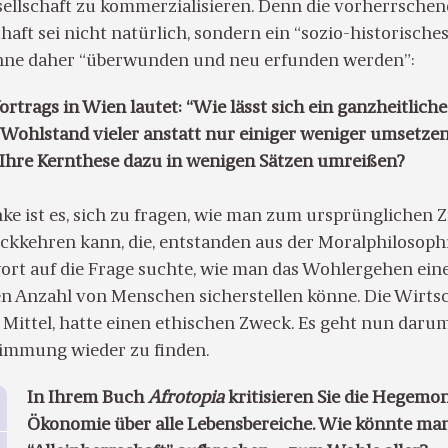
sellschaft zu kommerzialisieren. Denn die vorherrsche
aft sei nicht natürlich, sondern ein “sozio-historische
önne daher “überwunden und neu erfunden werden”:
Vortrags in Wien lautet: “Wie lässt sich ein ganzheitliche
 Wohlstand vieler anstatt nur einiger weniger umsetze
Ihre Kernthese dazu in wenigen Sätzen umreißen?
e ist es, sich zu fragen, wie man zum ursprünglichen Zi
ckkehren kann, die, entstanden aus der Moralphilosophi
ort auf die Frage suchte, wie man das Wohlergehen ein
n Anzahl von Menschen sicherstellen könne. Die Wirtsc
 Mittel, hatte einen ethischen Zweck. Es geht nun darum
immung wieder zu finden.
In Ihrem Buch
Afrotopia
kritisieren Sie die Hegemon
Ökonomie über alle Lebensbereiche. Wie könnte man