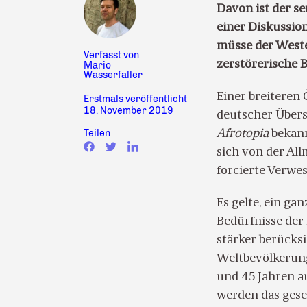
Davon ist der s
einer Diskussi
müsse der Weste
Verfasst von
zerstörerische B
Mario
Wasserfaller
Einer breiteren 
Erstmals veröffentlicht
18. November 2019
deutscher Übers
Teilen
Afrotopia
bekann
sich von der All
forcierte Verwes
Es gelte, ein ga
Bedürfnisse de
stärker berücksi
Weltbevölkerung
und 45 Jahren au
werden das gesel