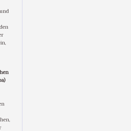
 und
nden
er
in,
chen
pa)
en
chen,
r