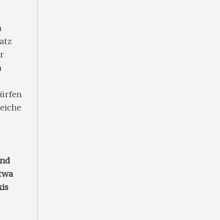
n
latz
er
n
dürfen
reiche
und
etwa
xis