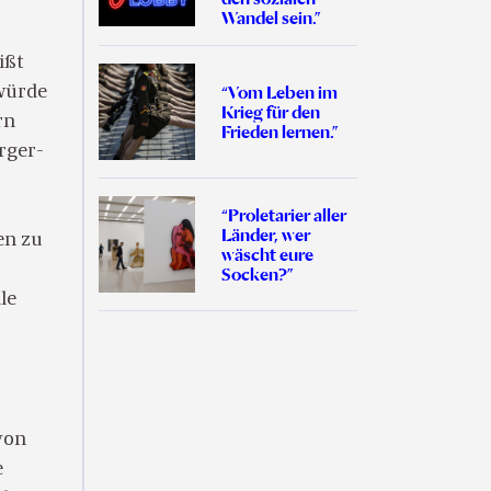
Wandel sein.”
ißt
“Vom Leben im
 würde
Krieg für den
rn
Frieden lernen.”
rger-
“Proletarier aller
Länder, wer
en zu
wäscht eure
Socken?”
le
von
e