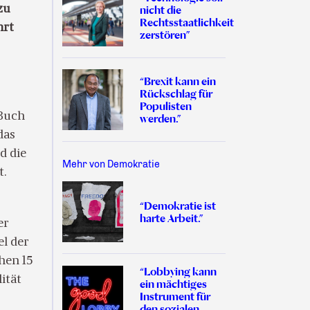
zu
nicht die
Rechtsstaatlichkeit
hrt
zerstören”
“Brexit kann ein
Rückschlag für
Populisten
 Buch
werden.”
das
d die
Mehr von Demokratie
t.
“Demokratie ist
harte Arbeit.”
er
el der
hen 15
“Lobbying kann
ität
ein mächtiges
Instrument für
den sozialen