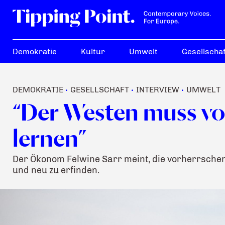
Demokratie
Kultur
Umwelt
Gesellschaf
DEMOKRATIE
GESELLSCHAFT
INTERVIEW
UMWELT
•
•
•
“Der Westen muss vo
lernen”
Der Ökonom Felwine Sarr meint, die vorherrsche
und neu zu erfinden.