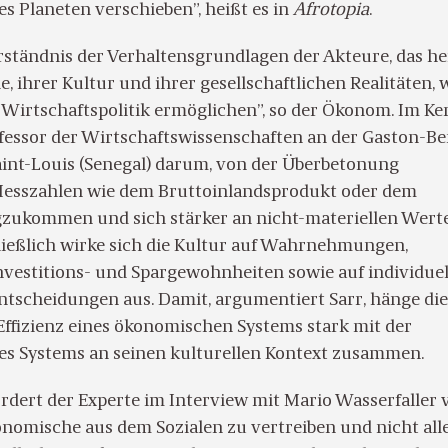
s Planeten verschieben”, heißt es in
Afrotopia
.
rständnis der Verhaltensgrundlagen der Akteure, das he
e, ihrer Kultur und ihrer gesellschaftlichen Realitäten,
e Wirtschaftspolitik ermöglichen”, so der Ökonom. Im Ke
fessor der Wirtschaftswissenschaften an der Gaston-Be
Saint-Louis (Senegal) darum, von der Überbetonung
esszahlen wie dem Bruttoinlandsprodukt oder dem
ukommen und sich stärker an nicht-materiellen Wert
hließlich wirke sich die Kultur auf Wahrnehmungen,
Investitions- und Spargewohnheiten sowie auf individuel
Entscheidungen aus. Damit, argumentiert Sarr, hänge die
Effizienz eines ökonomischen Systems stark mit der
es Systems an seinen kulturellen Kontext zusammen.
rdert der Experte im Interview mit Mario Wasserfaller 
onomische aus dem Sozialen zu vertreiben und nicht all