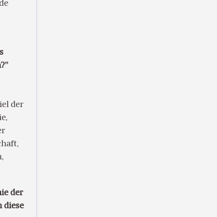
nde
s
s
n?”
el der
e,
er
haft,
,
ie der
 diese