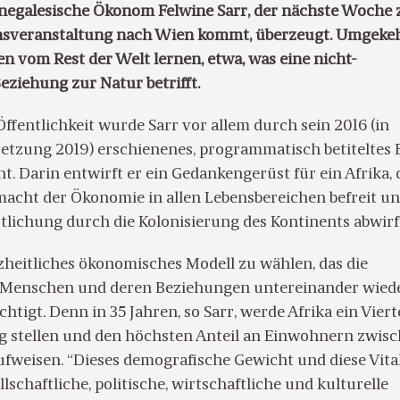
enegalesische Ökonom Felwine Sarr, der nächste Woche 
onsveranstaltung nach Wien kommt, überzeugt. Umgeke
n vom Rest der Welt lernen, etwa, was eine nicht-
eziehung zur Natur betrifft.
Öffentlichkeit wurde Sarr vor allem durch sein 2016 (in
etzung 2019) erschienenes, programmatisch betiteltes
t. Darin entwirft er ein Gedankengerüst für ein Afrika, 
macht der Ökonomie in allen Lebensbereichen befreit un
tlichung durch die Kolonisierung des Kontinents abwirf
nzheitliches ökonomisches Modell zu wählen, das die
r Menschen und deren Beziehungen untereinander wied
chtigt. Denn in 35 Jahren, so Sarr, werde Afrika ein Viert
 stellen und den höchsten Anteil an Einwohnern zwisc
fweisen. “Dieses demografische Gewicht und diese Vital
lschaftliche, politische, wirtschaftliche und kulturelle