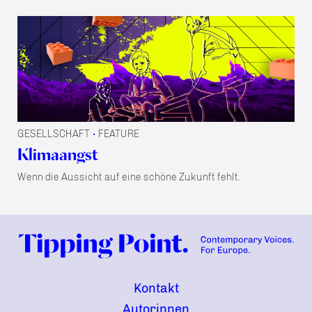
GESELLSCHAFT
FEATURE
•
Klimaangst
Wenn die Aussicht auf eine schöne Zukunft fehlt.
Kontakt
Autorinnen