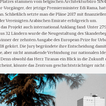
Platzes stammen vom belgischen Architekturbüro 51N4
Vor-Vorgänger, der jetzige Premierminister Edi Rama, hat
n. Schließlich setzte man die Pläne 2017 mit finanzielle
er Vereinigten Arabischen Emirate erfolgreich um.
l das Projekt auch international Anklang fand: Unter 27
us 32 Ländern wurde die Neugestaltung des Skanderbe
inner der zehnten Ausgabe des European Prize for Urb
18 gekürt. Die Jury begründete ihre Entscheidung damit
te, aber nicht anmaßende Verbindung zur nationalen Ide
 Denn obwohl das Herz Tiranas ein Blick in die Zukunft 
cheint, könnte das Zentrum geschichtsträchtiger nicht 