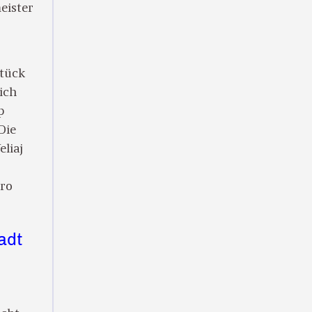
eister
Stück
lich
p
Die
eliaj
üro
adt