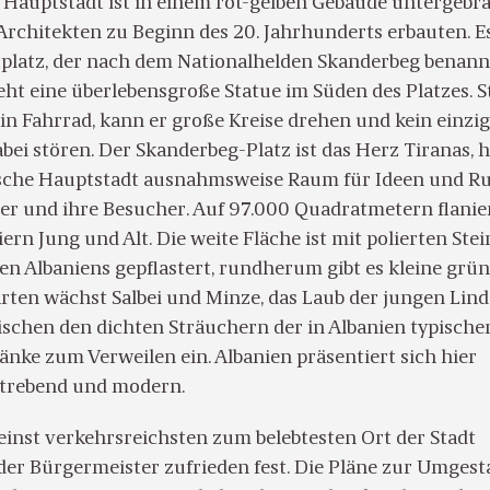
 Hauptstadt ist in einem rot-gelben Gebäude untergebra
 Architekten zu Beginn des 20. Jahrhunderts erbauten. Es
platz, der nach dem Nationalhelden Skanderbeg benannt
ht eine überlebensgroße Statue im Süden des Platzes. S
sein Fahrrad, kann er große Kreise drehen und kein einzi
bei stören. Der Skanderbeg-Platz ist das Herz Tiranas, h
nische Hauptstadt ausnahmsweise Raum für Ideen und Ru
er und ihre Besucher. Auf 97.000 Quadratmetern flanie
ern Jung und Alt. Die weite Fläche ist mit polierten Ste
en Albaniens gepflastert, rundherum gibt es kleine grü
ärten wächst Salbei und Minze, das Laub der jungen Lin
ischen den dichten Sträuchern der in Albanien typische
nke zum Verweilen ein. Albanien präsentiert sich hier
strebend und modern.
einst verkehrsreichsten zum belebtesten Ort der Stadt
 der Bürgermeister zufrieden fest. Die Pläne zur Umgest