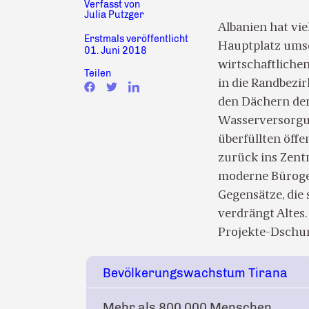
Verfasst von
Julia Putzger
Albanien hat vie
Erstmals veröffentlicht
Hauptplatz umsch
01. Juni 2018
wirtschaftliche
Teilen
in die Randbezi
den Dächern der
Wasserversorgung
überfüllten öff
zurück ins Zentr
moderne Bürogeb
Gegensätze, die
verdrängt Altes
Projekte-Dschun
Bevölkerungswachstum Tirana
Mehr als 800.000 Menschen