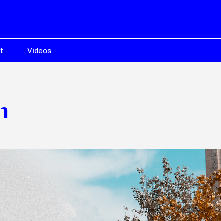
t
Videos
n