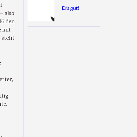
i
Erb gut!
– also
016 den
e mit
 steht
e
erter,
itig
te.