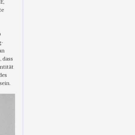
E,
te
r
9
g-
an
, dass
ntität
des
sein.