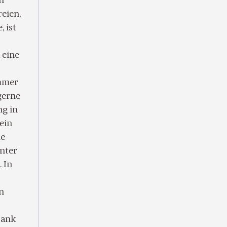
n
reien,
, ist
 eine
ommer
 gerne
ng in
 ein
le
nter
 In
in
rank