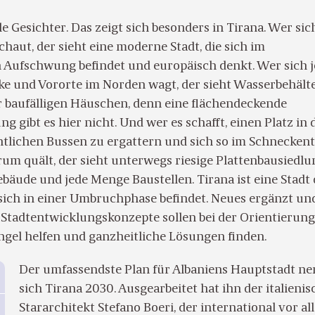
le Gesichter. Das zeigt sich besonders in Tirana. Wer si
aut, der sieht eine moderne Stadt, die sich im
n Aufschwung befindet und europäisch denkt. Wer sich 
rke und Vororte im Norden wagt, der sieht Wasserbehälte
 baufälligen Häuschen, denn eine flächendeckende
 gibt es hier nicht. Und wer es schafft, einen Platz in 
entlichen Bussen zu ergattern und sich so im Schnecke
um quält, der sieht unterwegs riesige Plattenbausiedlu
äude und jede Menge Baustellen. Tirana ist eine Stadt 
 sich in einer Umbruchphase befindet. Neues ergänzt un
. Stadtentwicklungskonzepte sollen bei der Orientierun
gel helfen und ganzheitliche Lösungen finden.
Der umfassendste Plan für Albaniens Hauptstadt ne
sich Tirana 2030. Ausgearbeitet hat ihn der italienis
Stararchitekt Stefano Boeri, der international vor a