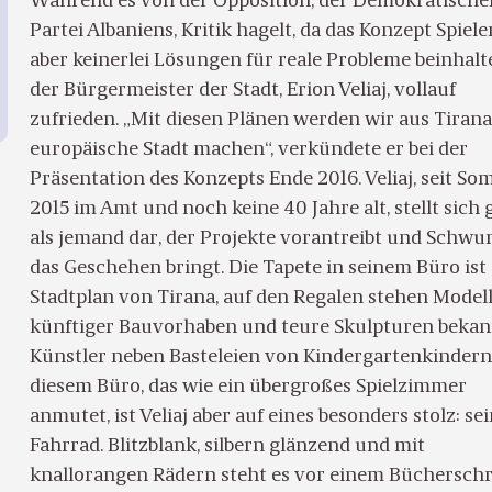
Während es von der Opposition, der Demokratische
Partei Albaniens, Kritik hagelt, da das Konzept Spiele
aber keinerlei Lösungen für reale Probleme beinhalte
der Bürgermeister der Stadt, Erion Veliaj, vollauf
zufrieden. „Mit diesen Plänen werden wir aus Tirana
europäische Stadt machen“, verkündete er bei der
Präsentation des Konzepts Ende 2016. Veliaj, seit S
2015 im Amt und noch keine 40 Jahre alt, stellt sich
als jemand dar, der Projekte vorantreibt und Schwu
das Geschehen bringt. Die Tapete in seinem Büro ist
Stadtplan von Tirana, auf den Regalen stehen Model
künftiger Bauvorhaben und teure Skulpturen bekan
Künstler neben Basteleien von Kindergartenkindern.
diesem Büro, das wie ein übergroßes Spielzimmer
anmutet, ist Veliaj aber auf eines besonders stolz: se
Fahrrad. Blitzblank, silbern glänzend und mit
knallorangen Rädern steht es vor einem Büchersch