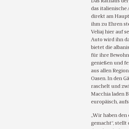
Das Rathaus der
das italienische
direkt am Haupt
ihm zu Ehren ste
Veliaj hier auf 
Auto wird ihn da
bietet die alba
für ihre Bewohn
genießen und fei
aus allen Region
Oasen. In den G
raschelt und zw
Macchia laden Bä
europäisch, auf
„Wir haben den 
gemacht“, stellt