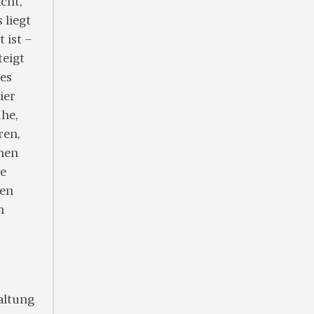
cht,
 liegt
 ist –
teigt
ges
ier
he,
ren,
inen
ne
den
n
altung