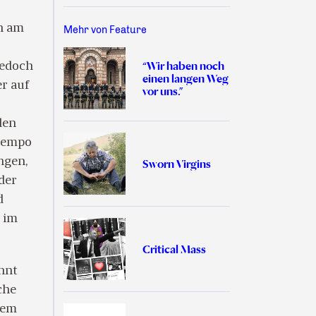
ch am
Mehr von Feature
“Wir haben noch
jedoch
einen langen Weg
r auf
vor uns.”
den
ntempo
ngen,
Sworn Virgins
der
d
g im
Critical Mass
nnt
che
llem