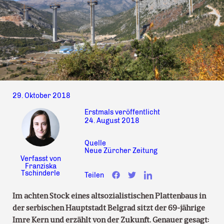
29. Oktober 2018
Erstmals veröffentlicht
24. August 2018
Quelle
Neue Zürcher Zeitung
Verfasst von
Franziska
Tschinderle
Teilen
Im achten Stock eines altsozialistischen Plattenbaus in
der serbischen Hauptstadt Belgrad sitzt der 69-jährige
Imre Kern und erzählt von der Zukunft. Genauer gesagt: