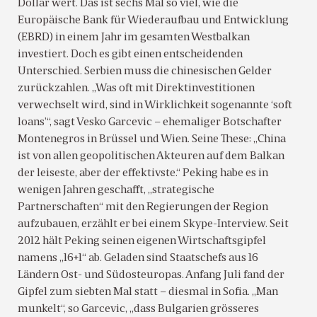
Dollar wert. Das ist sechs Mal so viel, wie die
Europäische Bank für Wiederaufbau und Entwicklung
(EBRD) in einem Jahr im gesamten Westbalkan
investiert. Doch es gibt einen entscheidenden
Unterschied. Serbien muss die chinesischen Gelder
zurückzahlen. „Was oft mit Direktinvestitionen
verwechselt wird, sind in Wirklichkeit sogenannte ‘soft
loans’“, sagt Vesko Garcevic – ehemaliger Botschafter
Montenegros in Brüssel und Wien. Seine These: „China
ist von allen geopolitischen Akteuren auf dem Balkan
der leiseste, aber der effektivste.“ Peking habe es in
wenigen Jahren geschafft, „strategische
Partnerschaften“ mit den Regierungen der Region
aufzubauen, erzählt er bei einem Skype-Interview. Seit
2012 hält Peking seinen eigenen Wirtschaftsgipfel
namens „16+1“ ab. Geladen sind Staatschefs aus 16
Ländern Ost- und Südosteuropas. Anfang Juli fand der
Gipfel zum siebten Mal statt – diesmal in Sofia. „Man
munkelt“, so Garcevic, „dass Bulgarien grösseres