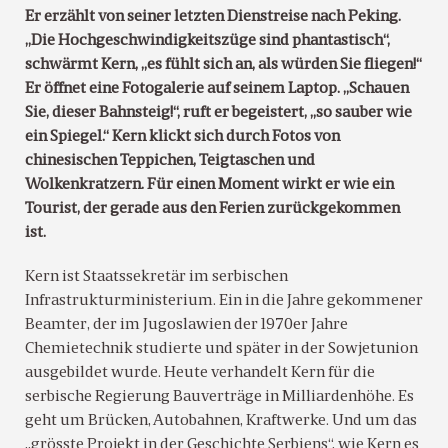
Er erzählt von seiner letzten Dienstreise nach Peking.
„Die Hochgeschwindigkeitszüge sind phantastisch“,
schwärmt Kern, „es fühlt sich an, als würden Sie fliegen!“
Er öffnet eine Fotogalerie auf seinem Laptop. „Schauen
Sie, dieser Bahnsteig!“, ruft er begeistert, „so sauber wie
ein Spiegel.“ Kern klickt sich durch Fotos von
chinesischen Teppichen, Teigtaschen und
Wolkenkratzern. Für einen Moment wirkt er wie ein
Tourist, der gerade aus den Ferien zurückgekommen
ist.
Kern ist Staatssekretär im serbischen
Infrastrukturministerium. Ein in die Jahre gekommener
Beamter, der im Jugoslawien der 1970er Jahre
Chemietechnik studierte und später in der Sowjetunion
ausgebildet wurde. Heute verhandelt Kern für die
serbische Regierung Bauverträge in Milliardenhöhe. Es
geht um Brücken, Autobahnen, Kraftwerke. Und um das
„grösste Projekt in der Geschichte Serbiens“, wie Kern es