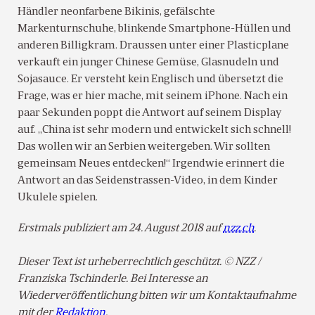
Händler neonfarbene Bikinis, gefälschte
Markenturnschuhe, blinkende Smartphone-Hüllen und
anderen Billigkram. Draussen unter einer Plasticplane
verkauft ein junger Chinese Gemüse, Glasnudeln und
Sojasauce. Er versteht kein Englisch und übersetzt die
Frage, was er hier mache, mit seinem iPhone. Nach ein
paar Sekunden poppt die Antwort auf seinem Display
auf. „China ist sehr modern und entwickelt sich schnell!
Das wollen wir an Serbien weitergeben. Wir sollten
gemeinsam Neues entdecken!“ Irgendwie erinnert die
Antwort an das Seidenstrassen-Video, in dem Kinder
Ukulele spielen.
Erstmals publiziert am 24. August 2018 auf
nzz.ch
.
Dieser Text ist urheberrechtlich geschützt. © NZZ /
Franziska Tschinderle. Bei Interesse an
Wiederveröffentlichung bitten wir um Kontaktaufnahme
mit der
Redaktion
.