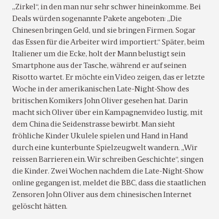
„Zirkel“, in den man nur sehr schwer hineinkomme. Bei
Deals würden sogenannte Pakete angeboten: „Die
Chinesen bringen Geld, und sie bringen Firmen. Sogar
das Essen für die Arbeiter wird importiert.“ Später, beim
Italiener um die Ecke, holt der Mann belustigt sein
Smartphone aus der Tasche, während er auf seinen
Risotto wartet. Er möchte ein Video zeigen, das er letzte
Woche in der amerikanischen Late-Night-Show des
britischen Komikers John Oliver gesehen hat. Darin
macht sich Oliver über ein Kampagnenvideo lustig, mit
dem China die Seidenstrasse bewirbt. Man sieht
fröhliche Kinder Ukulele spielen und Hand in Hand
durch eine kunterbunte Spielzeugwelt wandern. „Wir
reissen Barrieren ein. Wir schreiben Geschichte“, singen
die Kinder. Zwei Wochen nachdem die Late-Night-Show
online gegangen ist, meldet die BBC, dass die staatlichen
Zensoren John Oliver aus dem chinesischen Internet
gelöscht hätten.