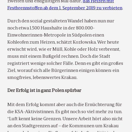
zweiten und endgültigen Mal dafür,
das Heizen mit
Festbrennstoffen ab dem 1. September 2019 zu verbieten
.
Durch den sozial gestalteten Wandel haben nun nur
noch etwa 1.500 Haushalte in der 800.000-
Einwohnerinnen-Metropole in Südpolen einen
Kohleofen zum Heizen, schätzt Kozłowska. Wer heute
erwischt wird, wie er Müll, Kohle oder Holz verbrennt,
muss mit einem Bußgeld rechnen. Doch die Stadt
registriert wenige solcher Fälle. Denn es gibt ein großes
Ziel, worauf sich alle Bürgerinnen einigen können: ein
smogfreies, lebenswertes Krakau.
Der Erfolg ist in ganz Polen spürbar
Mit dem Erfolg kommt aber auch die Ernüchterung für
die KSA-Aktivistinnen. Es gibt noch so viel mehr zu tun.
“Luft kennt keine Grenzen. Unsere Arbeit hört also nicht
an den Stadtgrenzen auf – die Kommunen um Krakau