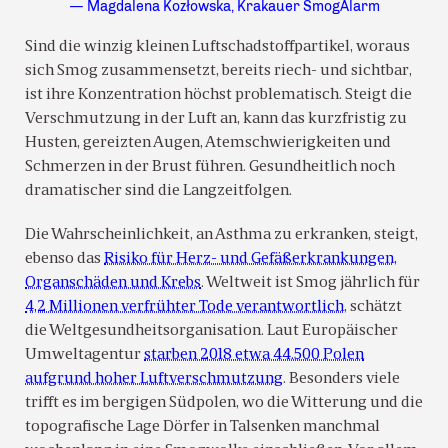
— Magdalena Kozłowska, Krakauer SmogAlarm
Sind die winzig kleinen Luftschadstoffpartikel, woraus
sich Smog zusammensetzt, bereits riech- und sichtbar,
ist ihre Konzentration höchst problematisch. Steigt die
Verschmutzung in der Luft an, kann das kurzfristig zu
Husten, gereizten Augen, Atemschwierigkeiten und
Schmerzen in der Brust führen. Gesundheitlich noch
dramatischer sind die Langzeitfolgen.
Die Wahrscheinlichkeit, an Asthma zu erkranken, steigt,
ebenso das
Risiko für Herz- und Gefäßerkrankungen,
Organschäden und Krebs
. Weltweit ist Smog jährlich für
4,2 Millionen verfrühter Tode verantwortlich
, schätzt
die Weltgesundheitsorganisation. Laut Europäischer
Umweltagentur
starben 2018 etwa 44.500 Polen
aufgrund hoher Luftverschmutzung
. Besonders viele
trifft es im bergigen Südpolen, wo die Witterung und die
topografische Lage Dörfer in Talsenken manchmal