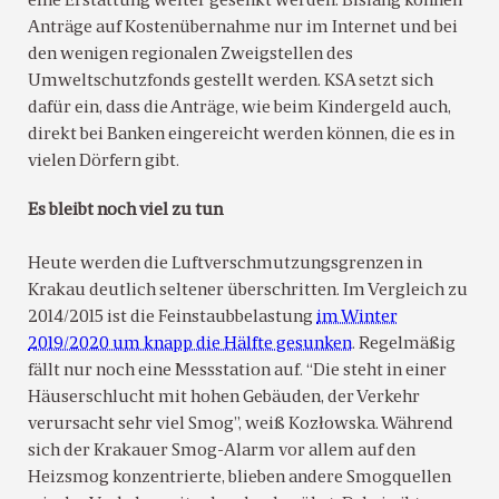
eine Erstattung weiter gesenkt werden. Bislang können
Anträge auf Kostenübernahme nur im Internet und bei
den wenigen regionalen Zweigstellen des
Umweltschutzfonds gestellt werden. KSA setzt sich
dafür ein, dass die Anträge, wie beim Kindergeld auch,
direkt bei Banken eingereicht werden können, die es in
vielen Dörfern gibt.
Es bleibt noch viel zu tun
Heute werden die Luftverschmutzungsgrenzen in
Krakau deutlich seltener überschritten. Im Vergleich zu
2014/2015 ist die Feinstaubbelastung
im Winter
2019/2020 um knapp die Hälfte gesunken
. Regelmäßig
fällt nur noch eine Messstation auf. “Die steht in einer
Häuserschlucht mit hohen Gebäuden, der Verkehr
verursacht sehr viel Smog”, weiß Kozłowska. Während
sich der Krakauer Smog-Alarm vor allem auf den
Heizsmog konzentrierte, blieben andere Smogquellen