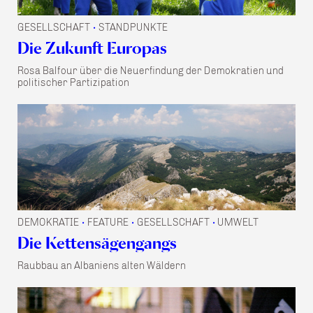
GESELLSCHAFT
STANDPUNKTE
•
Die Zukunft Europas
Rosa Balfour über die Neuerfindung der Demokratien und
politischer Partizipation
DEMOKRATIE
FEATURE
GESELLSCHAFT
UMWELT
•
•
•
Die Kettensägengangs
Raubbau an Albaniens alten Wäldern