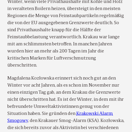
Winter, wenn viele Privathaushalte mit Kohle und Holz
in veralteten Boilern heizen, übersteigt in den meisten
Regionen die Menge von Feinstaubpartikeln regelmäßig
die von der EU ausgegebenen Grenzwerte deutlich. So
sind Privathaushalte knapp für die Hälfte der
Feinstaubbelastung verantwortlich. Krakau war lange
mit am schlimmsten betroffen. In manchen Jahren
wurden hier an mehr als 200 Tagen im Jahr die
kritischen Marken für Luftverschmutzung
überschritten.
Magdalena Kozłowska erinnert sich noch gut an den
Winter vor acht Jahren, als es schon im November nur
einen einzigen Tag gab, an dem Krakau die Grenzwerte
nicht überschritten hat. Es ist der Winter, in dem mit ihr
befreundete Umweltaktivistinnen genug von der
Situation haben. Sie gründen den
Krakowski Alarm
Smogowy
, den Krakauer Smog-Alarm (KSA). Kozłowska,
die sich bereits zuvor als Aktivistin bei verschiedenen