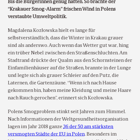
Bis die Bürgerinnen genug hatten. So brachte der
“Krakauer Smog-Alarm” frischen Wind in Polens
verstaubte Umweltpolitik.
Magdalena Kozłowska hielt es lange für
selbstverständlich, dass die Winter in Krakau grauer
sind als anderswo. Auch wenn das Wetter gut war, hing
ein trüber Nebel zwischen den Straßenschluchten. Am
Stadtrand drückte der Qualm aus den Schornsteinen der
Einfamilienhäuser auf die Straßen, brannte in der Lunge
und legte sich als grauer Schleier auf den Putz, die
Laternen, die Gartenzäune. “Wenn ich nach Hause
gekommen bin, haben meine Kleidung und meine Haare
nach Rauch gerochen”, erinnert sich Kozłowska.
Polens Smogproblem stinkt seit Jahren zum Himmel.
Nach Informationen der Weltgesundheitsorganisation
lagen im Jahr 2018 ganze
36 der 50 am stärksten
versmogten Städte der EU in Polen
. Besonders im