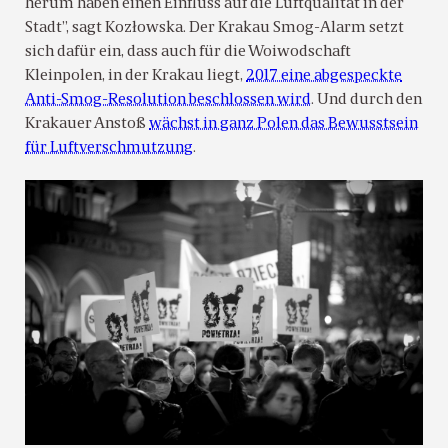
herum haben einen Einfluss auf die Luftqualität in der
Stadt”, sagt Kozłowska. Der Krakau Smog-Alarm setzt
sich dafür ein, dass auch für die Woiwodschaft
Kleinpolen, in der Krakau liegt,
2017 eine abgespeckte
Anti-Smog-Resolution beschlossen wird
. Und durch den
Krakauer Anstoß
wächst in ganz Polen das Bewusstsein
für Luftverschmutzung
.