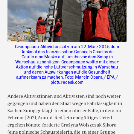
Greenpeace-Aktivisten setzen am 12. März 2015 dem
Denkmal des französischen Generals Charles de
Gaulle eine Maske auf, um ihn vor dem Smog in
Warschau zu schützen. Greenpeace wollte mit dieser
Aktion auf die hohe Luftverschmutzung in Warschau
und deren Auswirkungen auf die Gesundheit
aufmerksam zu machen. Foto: Marcin Obara / EPA /
picturedesk.com
Andere Aktivistinnen und Aktivisten sind noch weiter
gegangen und haben den Staat wegen Fahrlässigkeit in
Sachen Smog geklagt. In einem dieser Fälle, in dem im
Februar [2021, Anm. d. Red.] ein endgültiges Urteil
ergehen könnte, forderte Grażyna Wołszczak-Sikora
(eine polnische Schauspielerin, die zu einer Gruppe