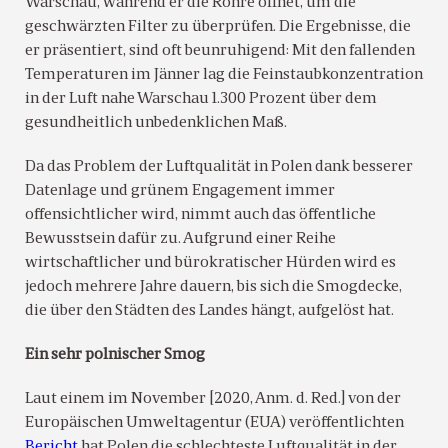
Warschau, während er die Rohre öffnet, um die
geschwärzten Filter zu überprüfen. Die Ergebnisse, die
er präsentiert, sind oft beunruhigend: Mit den fallenden
Temperaturen im Jänner lag die Feinstaubkonzentration
in der Luft nahe Warschau 1.300 Prozent über dem
gesundheitlich unbedenklichen Maß.
Da das Problem der Luftqualität in Polen dank besserer
Datenlage und grünem Engagement immer
offensichtlicher wird, nimmt auch das öffentliche
Bewusstsein dafür zu. Aufgrund einer Reihe
wirtschaftlicher und bürokratischer Hürden wird es
jedoch mehrere Jahre dauern, bis sich die Smogdecke,
die über den Städten des Landes hängt, aufgelöst hat.
Ein sehr polnischer Smog
Laut einem im November [2020, Anm. d. Red.] von der
Europäischen Umweltagentur (EUA) veröffentlichten
Bericht
hat Polen die schlechteste Luftqualität in der