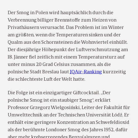
Der Smog in Polen wird hauptsächlich durch die
Verbrennung billiger Brennstoffe zum Heizen von
Privathäusern verursacht. Das Problem ist im Winter
am größten, wenn die Temperaturen sinken und der
Qualm aus den Schornsteinen die Wohnviertel einhüllt.
Der diesjährige Höhepunkt der Luftverschmutzung am
18. Jänner fiel zeitlich mit einem Temperatursturz auf
unter minus 20 Grad Celsius zusammen, als die
polnische Stadt Breslau laut
IQAir-Ranking
kurzzeitig
die schlechteste Luft der Welt hatte.
Die Folge ist ein einzigartiger Giftcocktail. „Der
polnische Smog ist ein staubiger Smog“, erklärt
Professor Grzegorz Wielgosiński, Leiter der Fakultät für
Umwelttechnik an der Technischen Universität Łódź. Er
enthält eine geringere Konzentration an Schwefeldioxid
als der berühmte Londoner Smog des Jahres 1952, dafür
aber mehr krebserregendes Benzo(a)pyren und