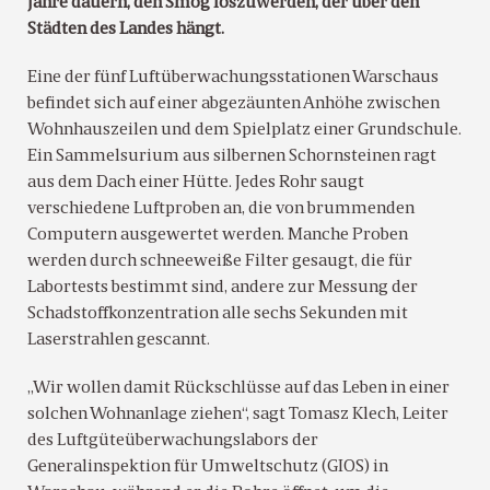
Jahre dauern, den Smog loszuwerden, der über den
Städten des Landes hängt.
Eine der fünf Luftüberwachungsstationen Warschaus
befindet sich auf einer abgezäunten Anhöhe zwischen
Wohnhauszeilen und dem Spielplatz einer Grundschule.
Ein Sammelsurium aus silbernen Schornsteinen ragt
aus dem Dach einer Hütte. Jedes Rohr saugt
verschiedene Luftproben an, die von brummenden
Computern ausgewertet werden. Manche Proben
werden durch schneeweiße Filter gesaugt, die für
Labortests bestimmt sind, andere zur Messung der
Schadstoffkonzentration alle sechs Sekunden mit
Laserstrahlen gescannt.
„Wir wollen damit Rückschlüsse auf das Leben in einer
solchen Wohnanlage ziehen“, sagt Tomasz Klech, Leiter
des Luftgüteüberwachungslabors der
Generalinspektion für Umweltschutz (GIOS) in