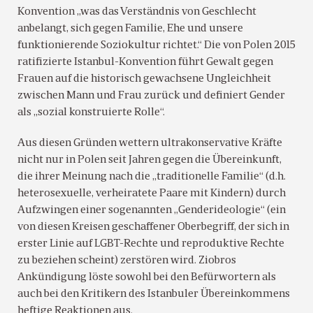
Konvention „was das Verständnis von Geschlecht
anbelangt, sich gegen Familie, Ehe und unsere
funktionierende Soziokultur richtet.“ Die von Polen 2015
ratifizierte Istanbul-Konvention führt Gewalt gegen
Frauen auf die historisch gewachsene Ungleichheit
zwischen Mann und Frau zurück und definiert Gender
als „sozial konstruierte Rolle“.
Aus diesen Gründen wettern ultrakonservative Kräfte
nicht nur in Polen seit Jahren gegen die Übereinkunft,
die ihrer Meinung nach die „traditionelle Familie“ (d.h.
heterosexuelle, verheiratete Paare mit Kindern) durch
Aufzwingen einer sogenannten „Genderideologie“ (ein
von diesen Kreisen geschaffener Oberbegriff, der sich in
erster Linie auf LGBT-Rechte und reproduktive Rechte
zu beziehen scheint) zerstören wird. Ziobros
Ankündigung löste sowohl bei den Befürwortern als
auch bei den Kritikern des Istanbuler Übereinkommens
heftige Reaktionen aus.