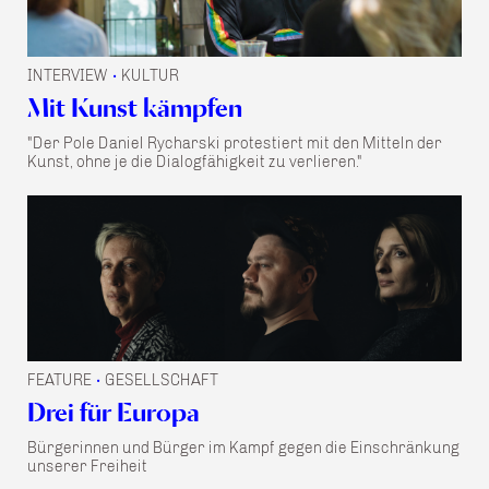
INTERVIEW
KULTUR
•
Mit Kunst kämpfen
"Der Pole Daniel Rycharski protestiert mit den Mitteln der
Kunst, ohne je die Dialogfähigkeit zu verlieren."
FEATURE
GESELLSCHAFT
•
Drei für Europa
Bürgerinnen und Bürger im Kampf gegen die Einschränkung
unserer Freiheit