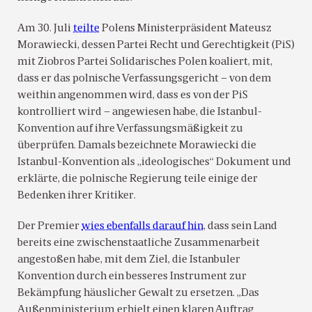
Am 30. Juli
teilte
Polens Ministerpräsident Mateusz
Morawiecki, dessen Partei Recht und Gerechtigkeit (PiS)
mit Ziobros Partei Solidarisches Polen koaliert, mit,
dass er das polnische Verfassungsgericht – von dem
weithin angenommen wird, dass es von der PiS
kontrolliert wird – angewiesen habe, die Istanbul-
Konvention auf ihre Verfassungsmäßigkeit zu
überprüfen. Damals bezeichnete Morawiecki die
Istanbul-Konvention als „ideologisches“ Dokument und
erklärte, die polnische Regierung teile einige der
Bedenken ihrer Kritiker.
Der Premier
wies ebenfalls darauf hin
, dass sein Land
bereits eine zwischenstaatliche Zusammenarbeit
angestoßen habe, mit dem Ziel, die Istanbuler
Konvention durch ein besseres Instrument zur
Bekämpfung häuslicher Gewalt zu ersetzen. „Das
Außenministerium erhielt einen klaren Auftrag