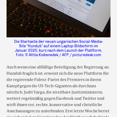
Die Startseite der neuen ungarischen Social-Media-
Site “Hundub” auf einem Laptop-Bildschirm im
Januar 2020, kurz nach dem Launch der Plattform.
Foto: © Attila Kisbenedek / AFP / picturedesk.com
Auch wenn eine allfällige Beteiligung der Regierung an
Hundub fraglich ist, erweist sich die neue Plattform für
die regierende Fidesz-Partei des Premiers in ihrem
Kampf gegen die US-Tech-Giganten als durchaus
nützlich. Judit Varga, die streitbare Justizministerin,
wettert regelmäßig gegen Facebook und Twitter und
wirft ihnen vor, rechte, konservative und christliche
Anschauungen zu unterbinden. Erst letzte Woche beriet