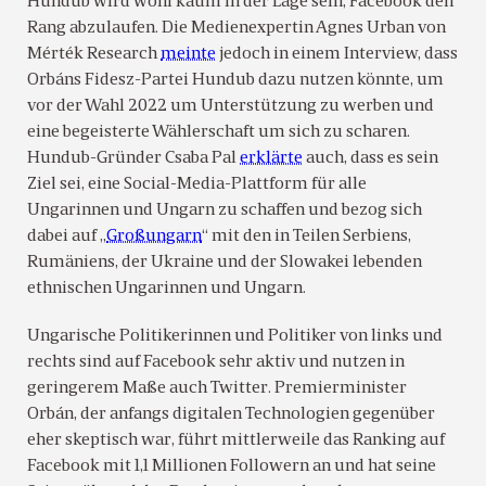
Hundub wird wohl kaum in der Lage sein, Facebook den
Rang abzulaufen. Die Medienexpertin Agnes Urban von
Mérték Research
meinte
jedoch in einem Interview, dass
Orbáns Fidesz-Partei Hundub dazu nutzen könnte, um
vor der Wahl 2022 um Unterstützung zu werben und
eine begeisterte Wählerschaft um sich zu scharen.
Hundub-Gründer Csaba Pal
erklärte
auch, dass es sein
Ziel sei, eine Social-Media-Plattform für alle
Ungarinnen und Ungarn zu schaffen und bezog sich
dabei auf „
Großungarn
“ mit den in Teilen Serbiens,
Rumäniens, der Ukraine und der Slowakei lebenden
ethnischen Ungarinnen und Ungarn.
Ungarische Politikerinnen und Politiker von links und
rechts sind auf Facebook sehr aktiv und nutzen in
geringerem Maße auch Twitter. Premierminister
Orbán, der anfangs digitalen Technologien gegenüber
eher skeptisch war, führt mittlerweile das Ranking auf
Facebook mit 1,1 Millionen Followern an und hat seine