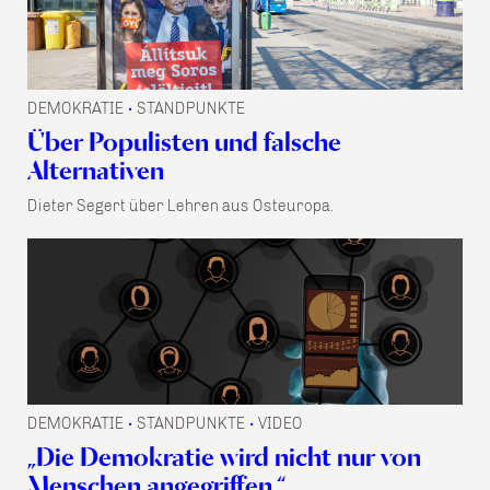
DEMOKRATIE
STANDPUNKTE
•
Über Populisten und falsche
Alternativen
Dieter Segert über Lehren aus Osteuropa.
DEMOKRATIE
STANDPUNKTE
VIDEO
•
•
„Die Demokratie wird nicht nur von
Menschen angegriffen.“