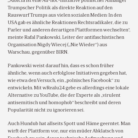
„Albicla ist eine Ad-hoc-Initiative polnischer Anhänger
Trumpscher Politik als direkte Reaktion auf den
Rauswurf Trumps aus vielen sozialen Medien: In den
USA gab es ähnliche Reaktionen Rechtsradikaler, die zu
Parler und anderen derartigen Plattformen wechselten“,
meinte Rafal Pankowski, Leiter der antifaschistischen
Organisation Nigdy Wiecej („Nie Wieder“) aus
Warschau, gegenüber BIRN.
Pankowski weist darauf hin, dass es schon früher
ähnliche, wenn auch erfolglose Initiativen gegeben hat,
wie etwa den Versuch, ein „polnisches Facebook“ zu
entwickeln. Mit wRealu24 gebe es allerdings eine lokale
Alternative zu YouTube, die der Experte als „virulent
antisemitisch und homophob“ beschreibt und deren
Popularität nicht zu ignorieren sei.
Auch Hundub hat allseits Spott und Häme geerntet. Man
wirft der Plattform vor, nur ein müder Abklatsch von