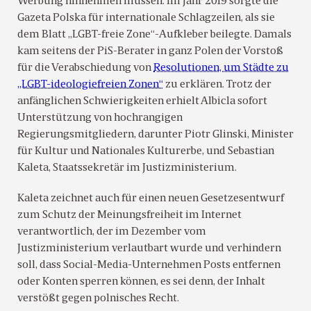
Werbung hinnehmen müssen. Im Jahr 2019 sorgte die
Gazeta Polska für internationale Schlagzeilen, als sie
dem Blatt „LGBT-freie Zone“-Aufkleber beilegte. Damals
kam seitens der PiS-Berater in ganz Polen der Vorstoß
für die Verabschiedung von
Resolutionen, um Städte zu
„LGBT-ideologiefreien Zonen“
zu erklären. Trotz der
anfänglichen Schwierigkeiten erhielt Albicla sofort
Unterstützung von hochrangigen
Regierungsmitgliedern, darunter Piotr Glinski, Minister
für Kultur und Nationales Kulturerbe, und Sebastian
Kaleta, Staatssekretär im Justizministerium.
Kaleta zeichnet auch für einen neuen Gesetzesentwurf
zum Schutz der Meinungsfreiheit im Internet
verantwortlich, der im Dezember vom
Justizministerium verlautbart wurde und verhindern
soll, dass Social-Media-Unternehmen Posts entfernen
oder Konten sperren können, es sei denn, der Inhalt
verstößt gegen polnisches Recht.