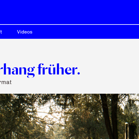
t
Videos
rhang früher.
ormat