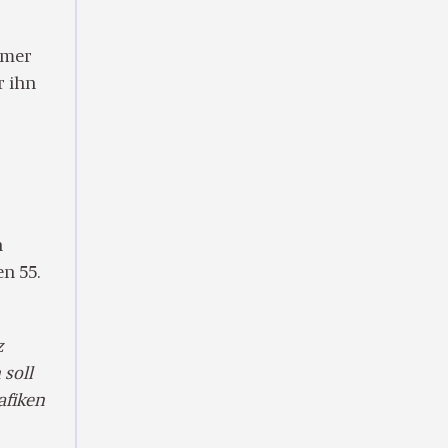
mmer
r ihn
n
en 55.
z
soll
afiken