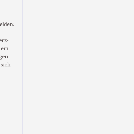
elden:
erz-
 ein
agen
 sich