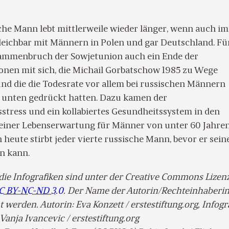
che Mann lebt mittlerweile wieder länger, wenn auch i
leichbar mit Männern in Polen und gar Deutschland. Fü
sammenbruch der Sowjetunion auch ein Ende der
ionen mit sich, die Michail Gorbatschow 1985 zu Wege
und die die Todesrate vor allem bei russischen Männern
h unten gedrückt hatten. Dazu kamen der
stress und ein kollabiertes Gesundheitssystem in den
 einer Lebenserwartung für Männer von unter 60 Jahre
h heute stirbt jeder vierte russische Mann, bevor er sein
rn kann.
die Infografiken sind unter der Creative Commons Lizen
C BY-NC-ND 3.0
. Der Name der Autorin/Rechteinhaberin 
t werden. Autorin: Eva Konzett / erstestiftung.org, Infogr
 Vanja Ivancevic / erstestiftung.org