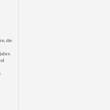
n, die
Jahre.
nd
e