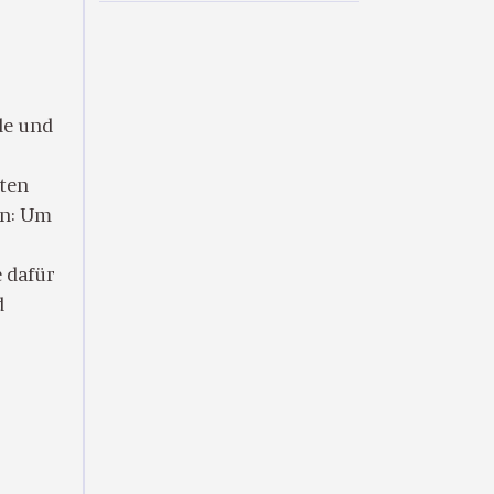
de und
ten
en: Um
e dafür
d