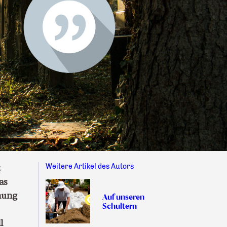
Weitere Artikel des Autors
z
as
hung
Auf unseren
Schultern
l