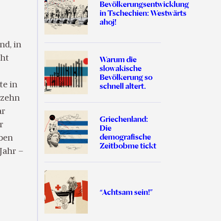
Bevölkerungsentwicklung
in Tschechien: Westwärts
ahoj!
nd, in
cht
Warum die
slowakische
Bevölkerung so
te in
schnell altert.
 zehn
ar
Griechenland:
r
Die
demografische
rben
Zeitbobme tickt
Jahr –
“Achtsam sein!”