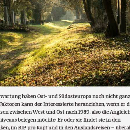
rwartung haben Ost- und Südosteuropa noch nicht gan
 Faktoren kann der Interessierte heranziehen, wenn er d
n zwischen West und Ost nach 1989, also die Angleic
veaus belegen möchte: Er oder sie findet sie in den
iken, im BIP pro Kopf und in den Auslandsreisen – überal