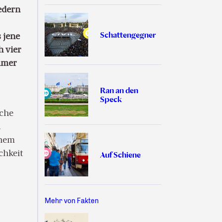
edern
Schattengegner
 jene
h vier
immer
Ran an den
Speck
sche
.
inem
chkeit
Auf Schiene
Mehr von Fakten