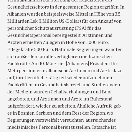
Teilmaßnahmen zur Stärkung der Kapazitäten des
Gesundheitssektors in der gesamten Region ergriffen. In
Albanien wurden beispielsweise Mittel in Höhe von 3,5
Milliarden Lek (1 Million US-Dollar) für den Ankauf von
persönlicher Schutzausrüstung (PSA) für das
Gesundheitspersonal bereitgestellt. Ärztinnen und
Ärzten erhielten Zulagen in Höhe von 1.000 Euro,
Pflegekräfte 500 Euro. Nationale Regierungen wandten
sich außerdem an alle verfügbaren medizinischen
Fachkräfte. Am 10. März rief [Albaniens] Präsident Ilir
Meta pensionierte albanische Ärztinnen und Ärzte dazu
auf, ihre berufliche Tätigkeit wieder aufzunehmen.
Fachkräften im Gesundheitsbereich und Studierenden
der Medizin wurden Gehaltserhöhungen und Boni
angeboten, und Ärztinnen und Ärzte im Ruhestand
aufgefordert, wieder zu arbeiten. Ähnliche Aufrufe gab
es in Bosnien, Serbien und dem Rest der Region, wo
Regierungen verzweifelt versuchten, ausreichendes
medizinisches Personal bereitzustellen. Tatsache ist