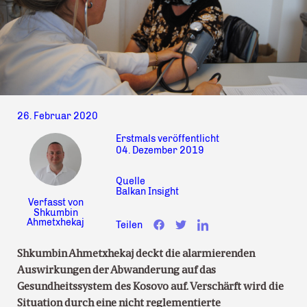
26. Februar 2020
Erstmals veröffentlicht
04. Dezember 2019
Quelle
Balkan Insight
Verfasst von
Shkumbin
Ahmetxhekaj
Teilen
Shkumbin Ahmetxhekaj deckt die alarmierenden
Auswirkungen der Abwanderung auf das
Gesundheitssystem des Kosovo auf. Verschärft wird die
Situation durch eine nicht reglementierte