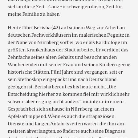
sich an diese Zeit. „Ganz zu schweigen davon, Zeit für
meine Familie zu haben.“
Heute fährt Berisha (42) auf seinem Weg zur Arbeit an
deutschen Fachwerkhäusern im malerischen Pegnitz in
der Nähe von Nürnberg vorbei, wo er als Kardiologe im
größten Krankenhaus der Stadt arbeitet. Er verdient das
Zehnfache seines alten Gehalts und besucht an den
Wochenenden mit seiner Frau und seinen Kindern gerne
historische Stätten. Fünf Jahre sind vergangen, seit er
sein Stethoskop eingepackt und nach Deutschland
gezogen ist. Berisha bereut es bis heute nicht. „Die
Entscheidung hierher zu kommen fiel mir wirklich sehr
schwer, aber es ging nicht anders“, meinte er in einem
Gespräch bei sich zuhause in Nürnberg, an einem
Apfelsaft nippend. Wenn es auch die strapaziösen
Dienste und langen Anfahrtszeiten waren, die ihm am
meisten abverlangten, so änderte auch seine Diagnose