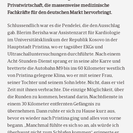
Privatwirtschaft, die massenweise medizinische
Fachkräfte für den deutschen Markt hervorbringt.
Schlussendlich war es die Pendelei, die den Ausschlag
gab. Blerim Berisha war Assistenzarzt für Kardiologie
im Universitätsklinikum der Republik Kosovo in der
Hauptstadt Pristina, wo er tagsüber EKGs und
Ultraschalluntersuchungen durchführte. Nach einem
Acht-Stunden-Dienst sprang er in seine alte Karre und
bretterte die Autobahn M9 bis ins 60 Kilometer westlich
von Pristina gelegene Klina, wo er mit seiner Frau,
seiner Tochter und seinem Sohn lebte. Nicht, dass er viel
Zeit mit ihnen verbrachte. Die einzige Möglichkeit, über
die Runden zu kommen, bestand darin, Nachtdienste in
einem 30 Kilometer entfernten Gefängnis zu
übernehmen. Dann ruhte er sich zu Hause kurz aus,
bevor es wieder nach Pristina ging und alles von vorne
begann. „Manchmal fühlte es sich so an, als würde ich
überhaupt nicht zum Schlafen kommen“, erinnerte er