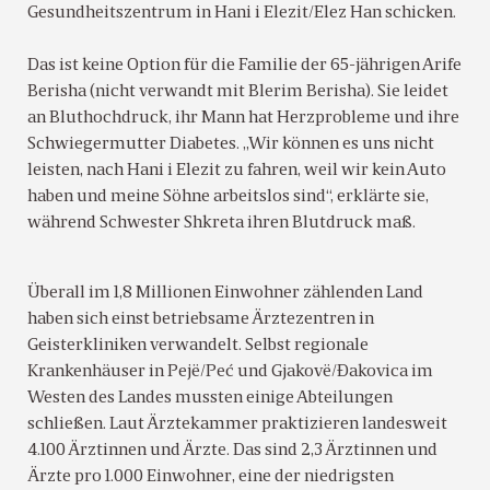
Gesundheitszentrum in Hani i Elezit/Elez Han schicken.
Das ist keine Option für die Familie der 65-jährigen Arife
Berisha (nicht verwandt mit Blerim Berisha). Sie leidet
an Bluthochdruck, ihr Mann hat Herzprobleme und ihre
Schwiegermutter Diabetes. „Wir können es uns nicht
leisten, nach Hani i Elezit zu fahren, weil wir kein Auto
haben und meine Söhne arbeitslos sind“, erklärte sie,
während Schwester Shkreta ihren Blutdruck maß.
Überall im 1,8 Millionen Einwohner zählenden Land
haben sich einst betriebsame Ärztezentren in
Geisterkliniken verwandelt. Selbst regionale
Krankenhäuser in Pejë/Peć und Gjakovë/Ðakovica im
Westen des Landes mussten einige Abteilungen
schließen. Laut Ärztekammer praktizieren landesweit
4.100 Ärztinnen und Ärzte. Das sind 2,3 Ärztinnen und
Ärzte pro 1.000 Einwohner, eine der niedrigsten