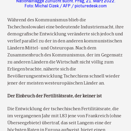
Nationalflagge Zuflucht sucht. Prag, 21. März 2022.
Foto: Michal Cizek / AFP / picturedesk.com
Während des Kommunismus blieb die
Tschechoslowakei eine bedeutende Industriemacht, ihre
demografische Entwicklung veränderte sich jedoch und
verlief parallel zu der in den anderen kommunistischen
Ländern Mittel- und Osteuropas. Nach dem
Zusammenbruch des Kommunismus, der im Gegensatz
zu anderen Ländern die Wirtschaft nicht völlig zum
Erliegen brachte, näherte sich die
Bevölkerungsentwicklung Tschechiens schnell wieder
jener der meisten westeuropäischen Länder an.
Der Einbruch der Fertilitätsrate, der keiner ist
Die Entwicklung der tschechischen Fertilitätsrate, die
im vergangenen Jahr mit 1,83 jene von Frankreich (ohne
Überseegebiete) übertraf, das seit Langem eine der
höchsten Raten in Europa aufweist, bietet einen