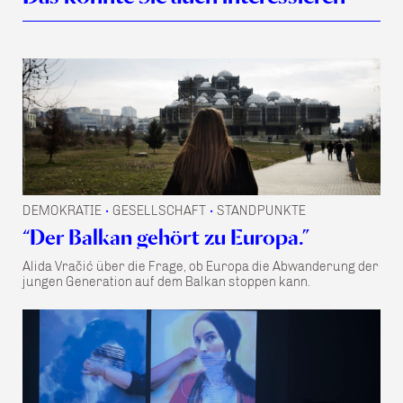
DEMOKRATIE
GESELLSCHAFT
STANDPUNKTE
•
•
“Der Balkan gehört zu Europa.”
Alida Vračić über die Frage, ob Europa die Abwanderung der
jungen Generation auf dem Balkan stoppen kann.