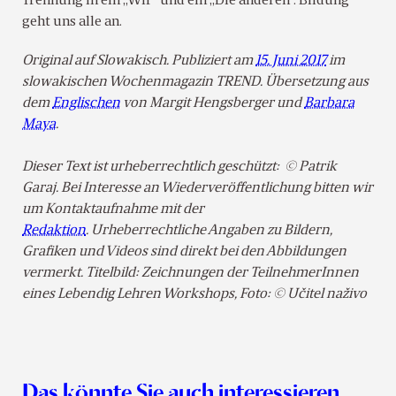
Trennung in ein „Wir“ und ein „Die anderen“. Bildung
geht uns alle an.
Original auf Slowakisch. Publiziert am
15. Juni 2017
im
slowakischen Wochenmagazin TREND. Übersetzung
aus
dem
Englischen
von Margit Hengsberger und
Barbara
Maya
.
Dieser Text ist urheberrechtlich geschützt: © Patrik
Garaj. Bei Interesse an Wiederveröffentlichung bitten wir
um Kontaktaufnahme mit der
Redaktion
. Urheberrechtliche Angaben zu Bildern,
Grafiken und Videos sind direkt bei den Abbildungen
vermerkt. Titelbild: Zeichnungen der TeilnehmerInnen
eines Lebendig Lehren Workshops, Foto: © Učitel naživo
Das könnte Sie auch interessieren