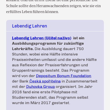
können. Und die dritte Ebene ist eine persönliche: Die
Schule sollte den Heranwachsenden zeigen, wie sie ein
erfülltes Leben führen können.
Lebendig Lehren
Lebendig Lehren (Učitel naživo)
ist ein
Ausbildungsprogramm für zukünftige
Lehrkräfte.
Die Ausbildung dauert 750
Stunden, wobei eine Hälfte intensive
Praxiseinheiten umfasst und die andere Hälfte
aus Reflexion der Praxiserfahrungen und
Gruppentrainings besteht. Das Programm
wird von der
Depositum Bonum Foundation
der Bank
Česká spořitelna
in Zusammenarbeit
mit der
Duhovka Group
organisiert. Im Jahr
2016 fand eine erste Pilotphase mit
Studierenden statt, das Programm selbst
wurde im März 2017 gestartet.