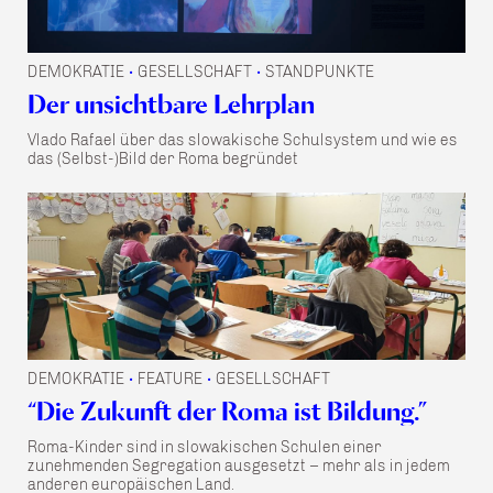
DEMOKRATIE
GESELLSCHAFT
STANDPUNKTE
•
•
Der unsichtbare Lehrplan
Vlado Rafael über das slowakische Schulsystem und wie es
das (Selbst-)Bild der Roma begründet
DEMOKRATIE
FEATURE
GESELLSCHAFT
•
•
“Die Zukunft der Roma ist Bildung.”
Roma-Kinder sind in slowakischen Schulen einer
zunehmenden Segregation ausgesetzt – mehr als in jedem
anderen europäischen Land.