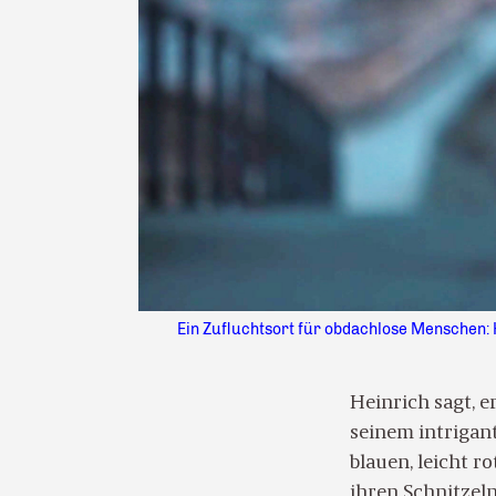
Ein Zufluchtsort für obdachlose Menschen: 
Heinrich sagt, e
seinem intrigant
blauen, leicht r
ihren Schnitzeln