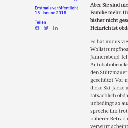
Aber Sie sind n
Erstmals veröffentlicht
Familie mehr. U
16. Januar 2016
bisher nicht ges
Teilen
Heinrich ist obd
Es hat minus vie
Wollstrumpfhose 
Jännerabend. Ich
Autobahnbrücke.
den Stützmauern
geschützt. Vor mi
dicke Ski-Jacke u
tatsächlich obda
unbedingt so aus
spreche ihn trotz
näherer Betrach
verwirrt scheint.