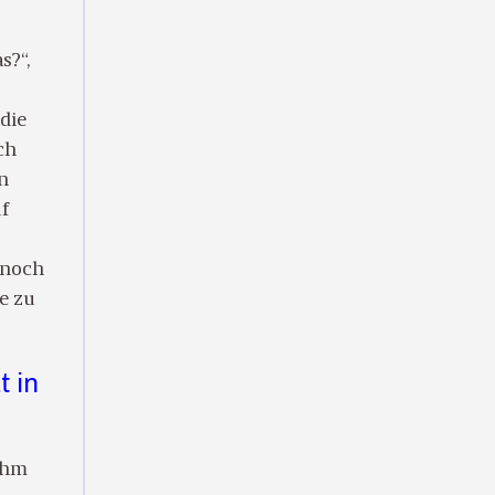
s?“,
die
ch
n
uf
r noch
e zu
t in
 ihm