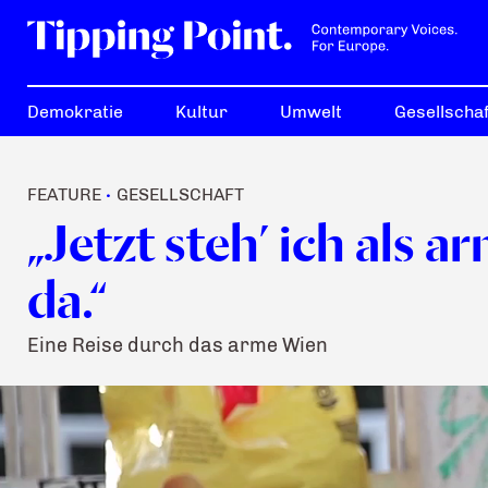
Demokratie
Kultur
Umwelt
Gesellschaf
FEATURE
GESELLSCHAFT
•
„Jetzt steh’ ich als 
da.“
Eine Reise durch das arme Wien