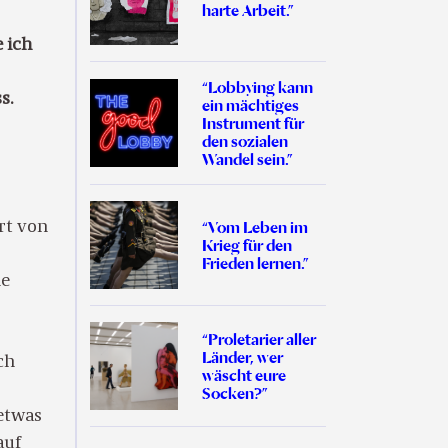
harte Arbeit.”
 ich
“Lobbying kann
s.
ein mächtiges
Instrument für
den sozialen
Wandel sein.”
“Vom Leben im
rt von
Krieg für den
Frieden lernen.”
ne
“Proletarier aller
Länder, wer
ch
wäscht eure
Socken?”
etwas
auf