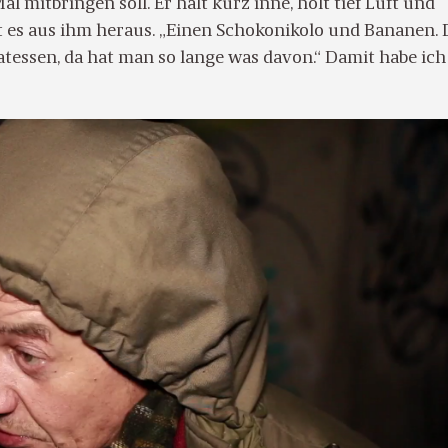
l mitbringen soll. Er hält kurz inne, holt tief Luft und
ßt es aus ihm heraus. „Einen Schokonikolo und Bananen. 
atessen, da hat man so lange was davon.“ Damit habe ich