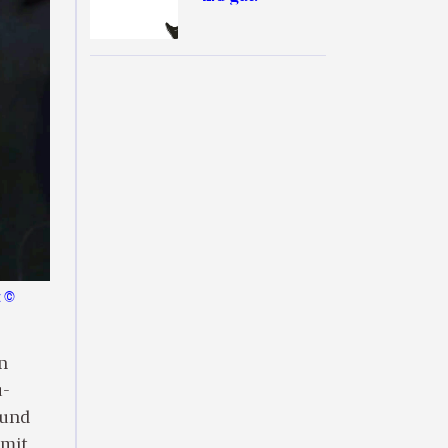
: ©
n
u-
 und
 mit