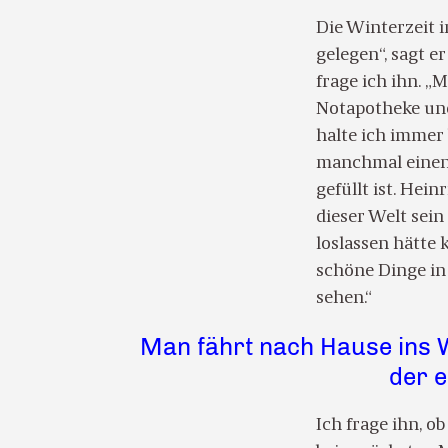
Die Winterzeit i
gelegen“, sagt e
frage ich ihn. „
Notapotheke und
halte ich immer 
manchmal einen R
gefüllt ist. Hei
dieser Welt sei
loslassen hätte 
schöne Dinge in
sehen.“
Man fährt nach Hause ins W
der e
Ich frage ihn, o