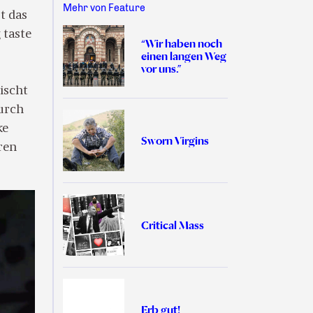
Mehr von Feature
st das
 taste
“Wir haben noch
einen langen Weg
vor uns.”
ischt
urch
ke
Sworn Virgins
ren
Critical Mass
Erb gut!