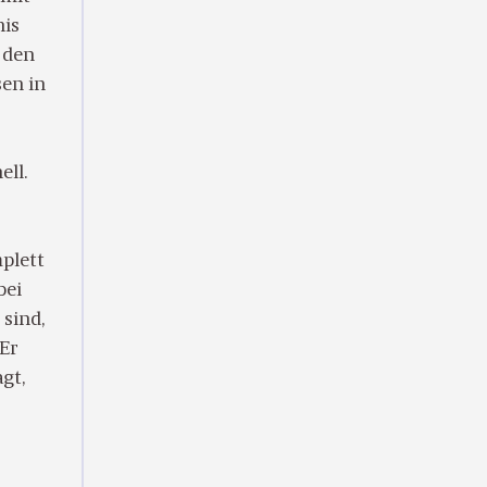
nis
 den
sen in
ell.
mplett
bei
 sind,
 Er
gt,