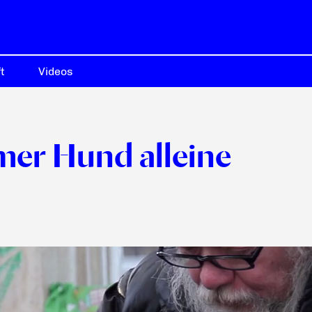
t
Videos
armer Hund alleine