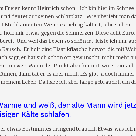
m Freien kennt Heinrich schon. „Ich bin hier im Schnee
r und deutet auf seinen Schlafplatz. „Wie überlebt man da
Mit Medikamenten. Wenn es richtig kalt ist, fahre ich zur
 hole mir etwas gegen die Schmerzen. Diese acht Euro, 
bereit. Und weil das Leben so schön ist, leiste ich mir au
ausch.“ Er holt eine Plastikflasche hervor, die mit Wei
nrich sagt, er hat sich schon oft gewünscht, nicht mehr a
n zu müssen. Wenn der Punkt aber kommt, wo er einfach
können, dann tat er es aber nicht. „Es gibt ja doch imme
 meinem Leben. Da habe ich aber lange gebraucht, um di
arme und weiß, der alte Mann wird jetz
isigen Kälte schlafen.
b er etwas Bestimmtes dringend braucht. Etwas, was ich