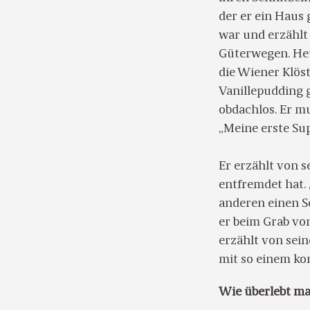
der er ein Haus 
war und erzählt
Güterwegen. Heu
die Wiener Klöst
Vanillepudding g
obdachlos. Er mu
„Meine erste Sup
Er erzählt von s
entfremdet hat. 
anderen einen Sc
er beim Grab von
erzählt von sein
mit so einem ko
Wie überlebt ma