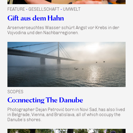
FEATURE
GESELLSCHAFT
UMWELT
•
•
Gift aus dem Hahn
Arsenverseuchtes Wasser schürt Angst vor Krebs in der
Vojvodina und den Nachbarregionen.
SCOPES
Co:nnecting The Danube
Photographer Dejan Petrović born in Novi Sad, has also lived
in Belgrade, Vienna, and Bratislava, all of which occupy the
Danube’s shores.