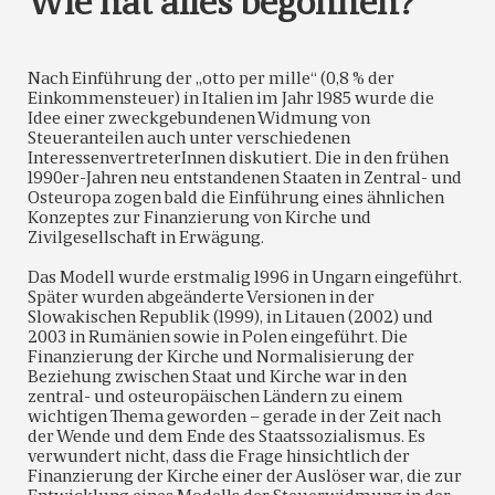
Wie hat alles begonnen?
Nach Einführung der „otto per mille“ (0,8 % der
Einkommensteuer) in Italien im Jahr 1985 wurde die
Idee einer zweckgebundenen Widmung von
Steueranteilen auch unter verschiedenen
InteressenvertreterInnen diskutiert. Die in den frühen
1990er-Jahren neu entstandenen Staaten in Zentral- und
Osteuropa zogen bald die Einführung eines ähnlichen
Konzeptes zur Finanzierung von Kirche und
Zivilgesellschaft in Erwägung.
Das Modell wurde erstmalig 1996 in Ungarn eingeführt.
Später wurden abgeänderte Versionen in der
Slowakischen Republik (1999), in Litauen (2002) und
2003 in Rumänien sowie in Polen eingeführt. Die
Finanzierung der Kirche und Normalisierung der
Beziehung zwischen Staat und Kirche war in den
zentral- und osteuropäischen Ländern zu einem
wichtigen Thema geworden – gerade in der Zeit nach
der Wende und dem Ende des Staatssozialismus. Es
verwundert nicht, dass die Frage hinsichtlich der
Finanzierung der Kirche einer der Auslöser war, die zur