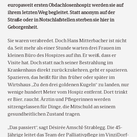
europaweit ersten Obdachlosenhospiz werden sie auf
ihrem letzten Weg begleitet. Statt anonym auf der
Straße oder in Notschlafstellen sterben sie hier in
Geborgenheit.
Sie waren verabredet. Doch Hans Mitterbacher ist nicht
da. Seit mehr als einer Stunde warten drei Frauen im
kleinen Büro des Hospizes auf ihn. Er weiß, dass er
Visite hat. Doch statt nach seiner Bestrahlung im
Krankenhaus direkt zurückzukehren, geht er spazieren.
Spazieren, das heißt für ihn: früher oder später im
Wirtshaus „Zu den drei goldenen Kugeln“ zu landen, nur
wenige hundert Meter vom Hospiz entfernt. Dort trinkt
er Bier, raucht. Ärztin und Pflegerinnen werden
sitzengelassen für Dinge, die Mitschuld an seinem
gesundheitlichen Zustand tragen.
„Das passiert“, sagt Désirée Amschl-Strablegg. Die 45-
Jährige leitet das Team der Palliativpflege im VinziDorf-