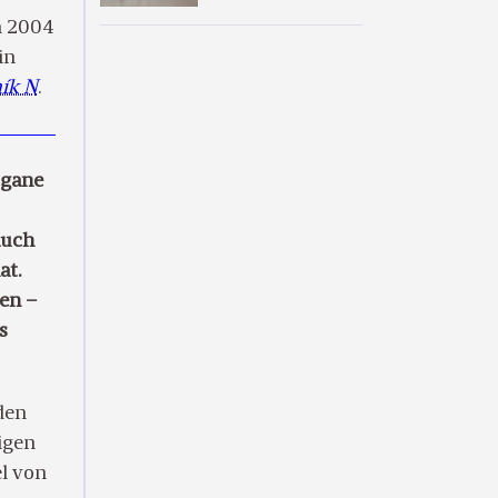
in 2004
in
ík N
.
rgane
auch
at.
en –
s
den
ligen
l von