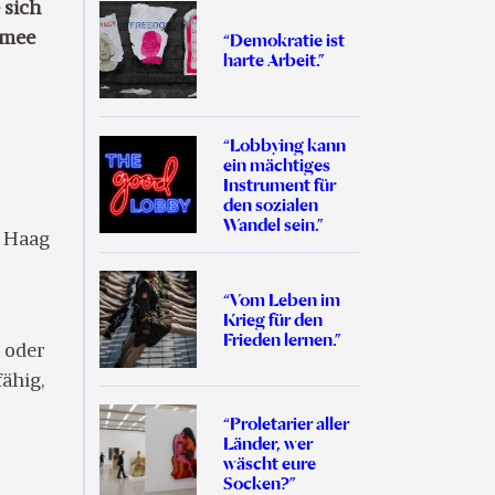
 sich
rmee
“Demokratie ist
harte Arbeit.”
“Lobbying kann
ein mächtiges
-
Instrument für
den sozialen
Wandel sein.”
n Haag
“Vom Leben im
Krieg für den
Frieden lernen.”
r oder
fähig,
“Proletarier aller
Länder, wer
wäscht eure
Socken?”