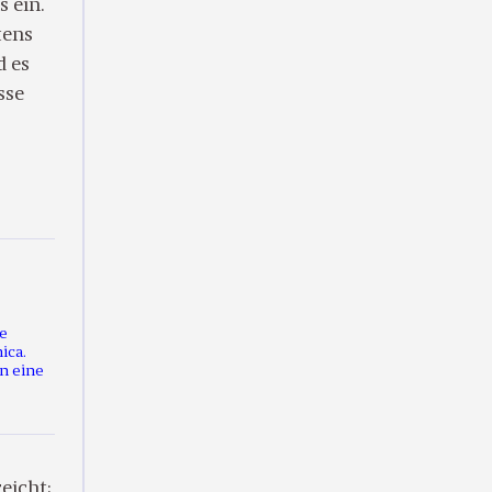
 ein.
tens
d es
sse
ie
ica.
n eine
eicht: