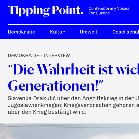
Demokratie
Kultur
Umwelt
Gesellschaf
DEMOKRATIE
INTERVIEW
•
“Die Wahrheit ist wic
Generationen!”
Slavenka Drakulić über den Angriffskrieg in der
Jugoslawienkriegen: Kriegsverbrechen gehören au
über den Krieg bestätigt wird.