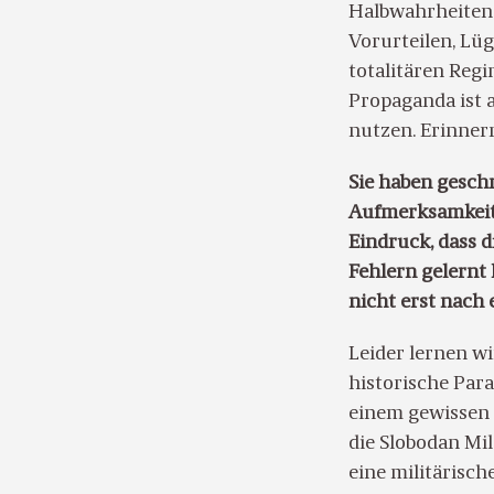
Halbwahrheiten 
Vorurteilen, Lü
totalitären Regi
Propaganda ist a
nutzen. Erinner
Sie haben gesch
Aufmerksamkeit 
Eindruck, dass 
Fehlern gelernt 
nicht erst nach
Leider lernen wi
historische Para
einem gewissen 
die Slobodan Mi
eine militärisc