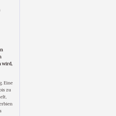
m
en
n
 wird,
. Eine
bis zu
lt,
erbien
s