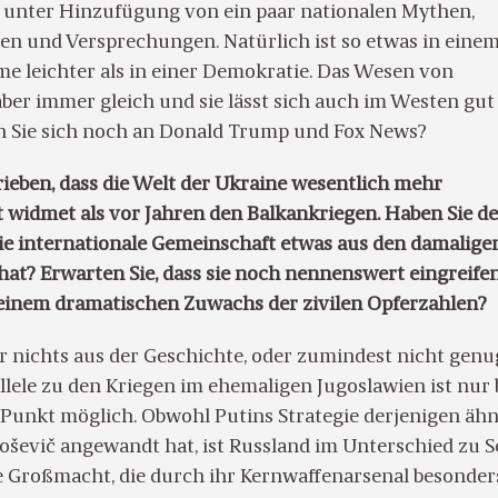
unter Hinzufügung von ein paar nationalen Mythen,
gen und Versprechungen. Natürlich ist so etwas in eine
me leichter als in einer Demokratie. Das Wesen von
ber immer gleich und sie lässt sich auch im Westen gut
n Sie sich noch an Donald Trump und Fox News?
rieben, dass die Welt der Ukraine wesentlich mehr
widmet als vor Jahren den Balkankriegen. Haben Sie d
die internationale Gemeinschaft etwas aus den damalige
hat? Erwarten Sie, dass sie noch nennenswert eingreifen
 einem dramatischen Zuwachs der zivilen Opferzahlen?
r nichts aus der Geschichte, oder zumindest nicht genug
llele zu den Kriegen im ehemaligen Jugoslawien ist nur 
Punkt möglich. Obwohl Putins Strategie derjenigen ähne
loševič angewandt hat, ist Russland im Unterschied zu S
he Großmacht, die durch ihr Kernwaffenarsenal besonder