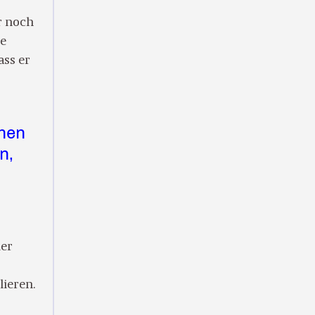
r noch
ne
ass er
chen
n,
der
lieren.