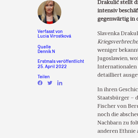
Drakulić
stellt 
intensiv beschäf
gegenwärtig in 
Verfasst von
Slavenka Drakul
Lucia Virostková
Kriegsverbreche
Quelle
weniger bekannt
Denník N
Jugoslawien, wo
Erstmals veröffentlicht
25. April 2022
Internationalen
detailliert ausg
Teilen
In ihren Geschic
Staatsbürger – d
Fischer von Beru
noch die abscheu
Nachbarn zu folt
anderen Ethnie 