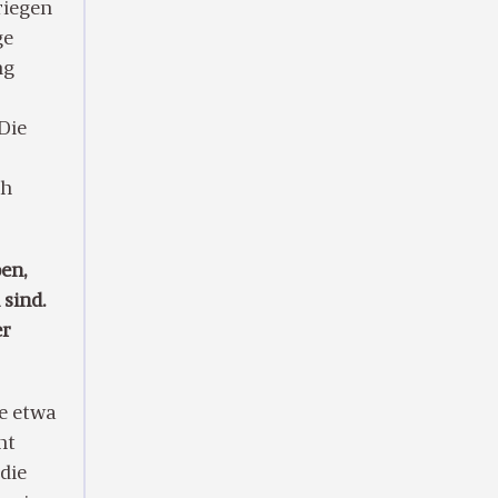
riegen
ge
ng
Die
ch
en,
sind.
er
ie etwa
ht
die