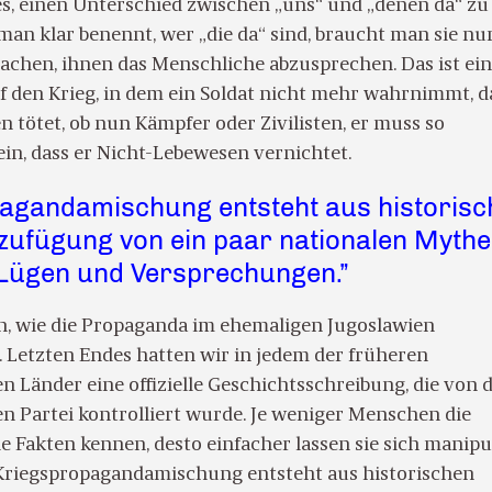
es, einen Unterschied zwischen „uns“ und „denen da“ zu
man klar benennt, wer „die da“ sind, braucht man sie nu
achen, ihnen das Menschliche abzusprechen. Das ist ei
f den Krieg, in dem ein Soldat nicht mehr wahrnimmt, d
 tötet, ob nun Kämpfer oder Zivilisten, er muss so
in, dass er Nicht-Lebewesen vernichtet.
pagandamischung entsteht aus historis
zufügung von ein paar nationalen Mythe
 Lügen und Versprechungen.”
n, wie die Propaganda im ehemaligen Jugoslawien
. Letzten Endes hatten wir in jedem der früheren
 Länder eine offizielle Geschichtsschreibung, die von 
 Partei kontrolliert wurde. Je weniger Menschen die
 Fakten kennen, desto einfacher lassen sie sich manipu
 Kriegspropagandamischung entsteht aus historischen