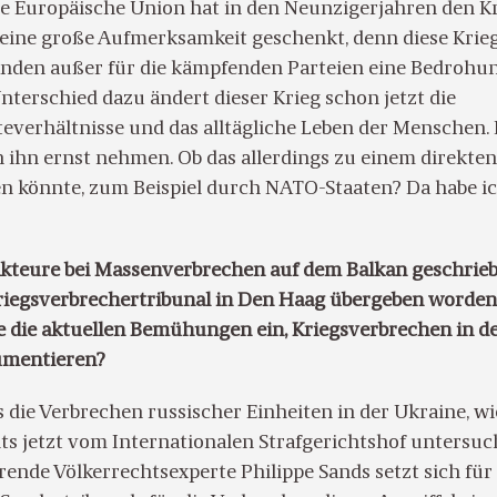
Die Europäische Union hat in den Neunzigerjahren den K
keine große Aufmerksamkeit geschenkt, denn diese Krie
nden außer für die kämpfenden Parteien eine Bedrohu
Unterschied dazu ändert dieser Krieg schon jetzt die
teverhältnisse und das alltägliche Leben der Menschen. 
n ihn ernst nehmen. Ob das allerdings zu einem direkten
en könnte, zum Beispiel durch NATO-Staaten? Da habe i
Akteure bei Massenverbrechen auf dem Balkan geschrieb
riegsverbrechertribunal in Den Haag übergeben worden 
e die aktuellen Bemühungen ein, Kriegsverbrechen in d
umentieren?
ss die Verbrechen russischer Einheiten in der Ukraine, w
its jetzt vom Internationalen Strafgerichtshof untersuc
ende Völkerrechtsexperte Philippe Sands setzt sich für 