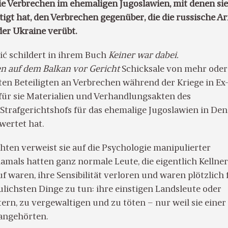
die Verbrechen im ehemaligen Jugoslawien, mit denen sie
tigt hat, den Verbrechen gegenüber, die die russische A
der Ukraine verübt.
ić schildert in ihrem Buch
Keiner war dabei.
n auf dem Balkan vor Gericht
Schicksale von mehr oder
en Beteiligten an Verbrechen während der Kriege in Ex
für sie Materialien und Verhandlungsakten des
 Strafgerichtshofs für das ehemalige Jugoslawien in De
ewertet hat.
hten verweist sie auf die Psychologie manipulierter
amals hatten ganz normale Leute, die eigentlich Kellne
f waren, ihre Sensibilität verloren und waren plötzlich 
lichsten Dinge zu tun: ihre einstigen Landsleute oder
ern, zu vergewaltigen und zu töten – nur weil sie einer
angehörten.