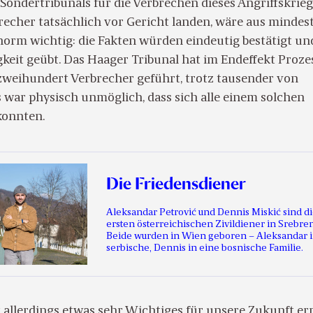
Sondertribunals für die Verbrechen dieses Angriffskriegs
recher tatsächlich vor Gericht landen, wäre aus mindes
orm wichtig: die Fakten würden eindeutig bestätigt un
keit geübt. Das Haager Tribunal hat im Endeffekt Proze
 zweihundert Verbrecher geführt, trotz tausender von
 war physisch unmöglich, dass sich alle einem solchen
konnten.
Die Friedensdiener
Aleksandar Petrović und Dennis Miskić sind d
ersten österreichischen Zivildiener in Srebren
Beide wurden in Wien geboren – Aleksandar i
serbische, Dennis in eine bosnische Familie.
 allerdings etwas sehr Wichtiges für unsere Zukunft err