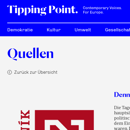
Demokratie
Kultur
Umwelt
Gesellschaf
Quellen
Zurück zur Übersicht
Denn
Die Tag
hauptsä
politis
dem Ein
waren. 