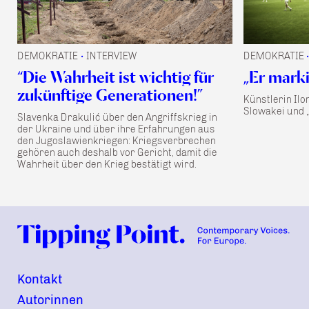
DEMOKRATIE
INTERVIEW
DEMOKRATIE
•
“Die Wahrheit ist wichtig für
„Er marki
zukünftige Generationen!”
Künstlerin Il
Slowakei und 
Slavenka Drakulić über den Angriffskrieg in
der Ukraine und über ihre Erfahrungen aus
den Jugoslawienkriegen: Kriegsverbrechen
gehören auch deshalb vor Gericht, damit die
Wahrheit über den Krieg bestätigt wird.
Kontakt
Autorinnen