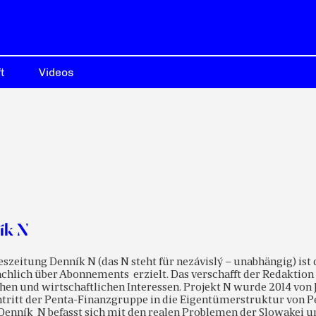
t
Videos
ík N
eszeitung Denník N (das N steht für nezávislý – unabhängig) is
chlich über Abonnements erzielt. Das verschafft der Redaktion 
chen und wirtschaftlichen Interessen. Projekt N wurde 2014 von
tritt der Penta-Finanzgruppe in die Eigentümerstruktur von P
Denník N befasst sich mit den realen Problemen der Slowakei u