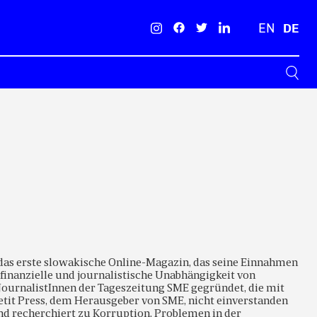
EN
DE
Suche
t das erste slowakische Online-Magazin, das seine Einnahmen
finanzielle und journalistische Unabhängigkeit von
 JournalistInnen der Tageszeitung SME gegründet, die mit
etit Press, dem Herausgeber von SME, nicht einverstanden
nd recherchiert zu Korruption, Problemen in der