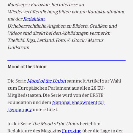
Raudseps / Eurozine. Bei Interesse an
Wiederveröffentlichung bitten wir um Kontaktaufnahme
mit der
Redaktion
.
Urheberrechtliche Angaben zu Bildern, Grafiken und
Videos sind direkt bei den Abbildungen vermerkt.
Titelbild: Riga, Lettland. Foto: © iStock / Marcus
Lindstrom
Mood of the Union
Die Serie
Mood of the Union
sammelt Artikel zur Wahl
zum Europäischen Parlament aus allen 28 EU-
Mitgliedstaaten. Die Serie wird von der ERSTE
Foundation und dem
National Endowment for
Democracy
unterstützt.
In der Serie
The Mood of the Union
berichten
Redakteure des Magazins
Eurozine
über die Lage in der