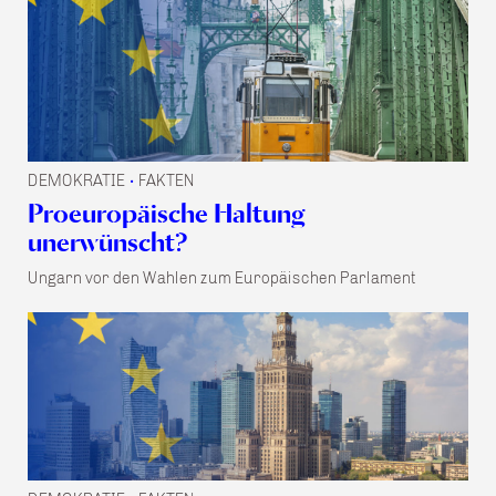
DEMOKRATIE
FAKTEN
•
Proeuropäische Haltung
unerwünscht?
Ungarn vor den Wahlen zum Europäischen Parlament