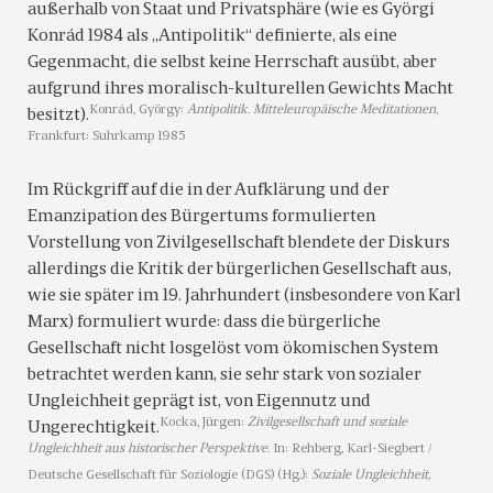
außerhalb von Staat und Privatsphäre (wie es Györgi
Konrád 1984 als „Antipolitik“ definierte, als eine
Gegenmacht, die selbst keine Herrschaft ausübt, aber
aufgrund ihres moralisch-kulturellen Gewichts Macht
Konrád, György:
Antipolitik. Mitteleuropäische Meditationen
,
besitzt).
Frankfurt: Suhrkamp 1985
Im Rückgriff auf die in der Aufklärung und der
Emanzipation des Bürgertums formulierten
Vorstellung von Zivilgesellschaft blendete der Diskurs
allerdings die Kritik der bürgerlichen Gesellschaft aus,
wie sie später im 19. Jahrhundert (insbesondere von Karl
Marx) formuliert wurde: dass die bürgerliche
Gesellschaft nicht losgelöst vom ökomischen System
betrachtet werden kann, sie sehr stark von sozialer
Ungleichheit geprägt ist, von Eigennutz und
Kocka, Jürgen:
Zivilgesellschaft und soziale
Ungerechtigkeit.
Ungleichheit aus historischer Perspektive.
In: Rehberg, Karl-Siegbert /
Deutsche Gesellschaft für Soziologie (DGS) (Hg.):
Soziale Ungleichheit,