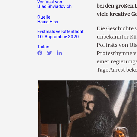
Verfasst von
bei den großen 
Ulad Shviadovich
viele kreative Ge
Quelle
Наша Ніва
Die Geschichte 
Erstmals veröffentlicht
10. September 2020
unbekannter Kün
Porträts von Ula
Teilen
Protesthymne 
einer regierung
Tage Arrest be