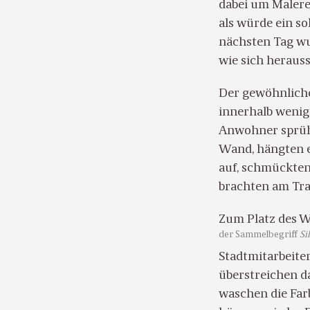
dabei um Malerei
als würde ein s
nächsten Tag wu
wie sich herauss
Der gewöhnliche
innerhalb wenig
Anwohner sprüht
Wand, hängten e
auf, schmückte
brachten am Tra
Zum Platz des W
der Sammelbegriff
Si
Stadtmitarbeiter
überstreichen d
waschen die Far