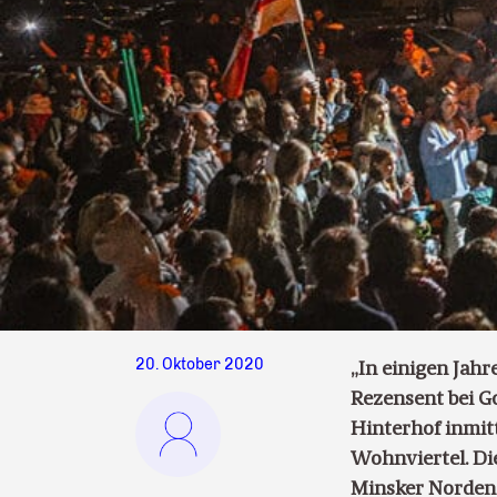
20. Oktober 2020
„In einigen Jah
Rezensent bei G
Hinterhof inmit
Wohnviertel. Di
Minsker Norden z