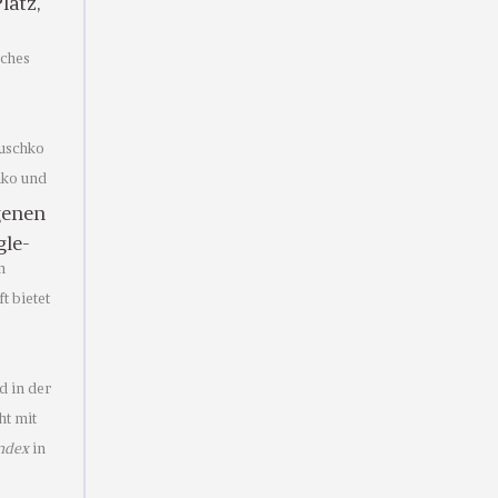
latz,
iches
tuschko
hko und
igenen
gle-
n
t bietet
d in der
ht mit
ndex
in