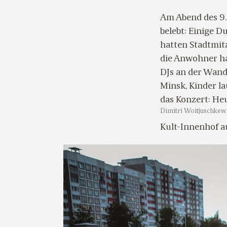
Am Abend des 9.
belebt: Einige 
hatten Stadtmita
die Anwohner ha
DJs an der Wand
Minsk, Kinder l
das Konzert: He
Dimitri Woitjuschkewi
Kult-Innenhof a