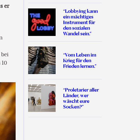
s er
“Lobbying kann
ein mächtiges
Instrument für
den sozialen
Wandel sein.”
n
“Vom Leben im
 bei
Krieg für den
 10
Frieden lernen.”
“Proletarier aller
Länder, wer
wäscht eure
Socken?”