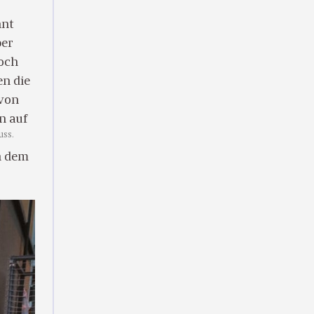
hnt
ber
doch
en die
 von
n auf
uss.
n dem