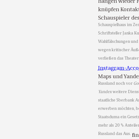
hängen wieder F
knüpfen Kontakt
Schauspieler de
Schauspielhaus im Ze
Schriftsteller Janka 
Wahlfälschungen und 
wegen kritischer Äuße
verließen das Theater
Instagram-Acco
Maps und Yande
Russland noch vor
Go
Yandex
weitere Dienst
staatliche Sberbank A
erwerben möchten, be
Staatsduma ein Geset
mehr als 20 % Anteilen
Russland das Aus.
fi