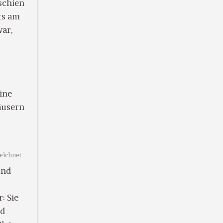
schien
ts am
war,
ine
äusern
zeichnet
und
: Sie
nd