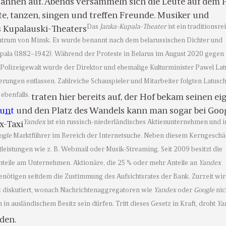
ahnen auf. Abends versammeln sich die Leute auf dem P
e, tanzen, singen und treffen Freunde. Musiker und
Das
Janka-Kupala-Theater
ist ein traditionsre
s Kupalauski-Theaters
ntrum von Minsk. Es wurde benannt nach dem belarussischen Dichter und
Kupala (1882–1942). Während der Proteste in Belarus im August 2020 gegen
Polizeigewalt wurde der Direktor und ehemalige Kulturminister Pawel La
rungen entlassen. Zahlreiche Schauspieler und Mitarbeiter folgten Latusc
 ebenfalls.
traten hier bereits auf, der Hof bekam seinen e
unt
und den Platz des Wandels kann man sogar bei Goo
Yandex
ist ein russisch-niederländisches Aktienunternehmen und i
x-Taxi
ogle
Marktführer im Bereich der Internetsuche. Neben diesem Kerngeschäf
leistungen wie z. B. Webmail oder Musik-Streaming. Seit 2009 besitzt die
nteile am Unternehmen. Aktionäre, die 25 % oder mehr Anteile an
Yandex
nötigen seitdem die Zustimmung des Aufsichtsrates der Bank. Zurzeit wir
z diskutiert, wonach Nachrichtenaggregatoren wie
Yandex
oder
Google
nic
 in ausländischem Besitz sein dürfen. Tritt dieses Gesetz in Kraft, droht
Ya
nden.