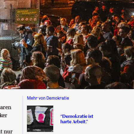
Mehr von Demokratie
baren
ker
“Demokratie ist
harte Arbeit.”
ht nur