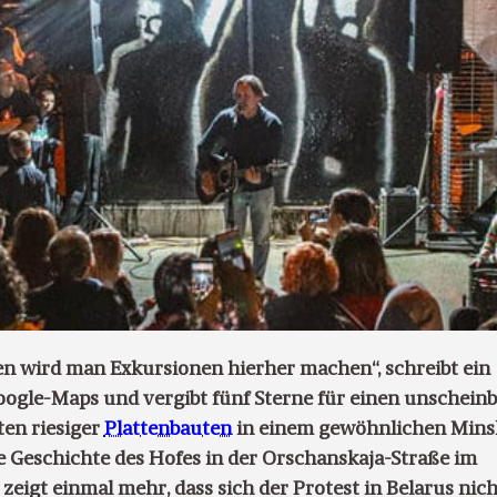
ren wird man Exkursionen hierher machen“, schreibt ein
oogle-Maps und vergibt fünf Sterne für einen unschein
ten riesiger
Plattenbauten
in einem gewöhnlichen Mins
e Geschichte des Hofes in der Orschanskaja-Straße im
eigt einmal mehr, dass sich der Protest in Belarus nic