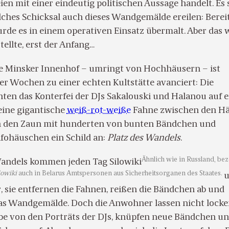
en mit einer eindeutig politischen Aussage handelt. Es 
olches Schicksal auch dieses Wandgemälde ereilen: Berei
rde es in einem operativen Einsatz übermalt. Aber das 
tellte, erst der Anfang…
 Minsker Innenhof – umringt von Hochhäusern – ist
er Wochen zu einer echten Kultstätte avanciert: Die
en das Konterfei der DJs Sakalouski und Halanou auf e
ine gigantische
weiß-rot-weiße
Fahne zwischen den H
n den Zaun mit hunderten von bunten Bändchen und
fohäuschen ein Schild an:
Platz des Wandels
.
Ähnlich wie in Russland, be
andels kommen jeden Tag Silowiki
lowiki
auch in Belarus Amtspersonen aus Sicherheitsorganen des Staates.
, sie entfernen die Fahnen, reißen die Bändchen ab und
as Wandgemälde. Doch die Anwohner lassen nicht locker
be von den Porträts der DJs, knüpfen neue Bändchen u