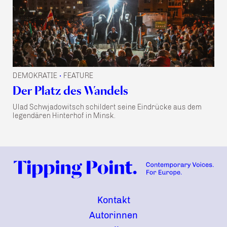
DEMOKRATIE
FEATURE
•
Der Platz des Wandels
Ulad Schwjadowitsch schildert seine Eindrücke aus dem
legendären Hinterhof in Minsk.
Kontakt
Autorinnen