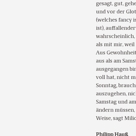
gesagt, gut, ge
und vor der Glo
(welches fancy i
ist), auffallend
wahrscheinlich,
als mit mir, wei
Aus Gewohnheit g
aus als am Samst
ausgegangen bin
voll hat, nicht
Sonntag, brauc
auszugehen, nich
Samstag und am 
ändern müssen, 
Weise, sagt Milic
Philipp Hauß