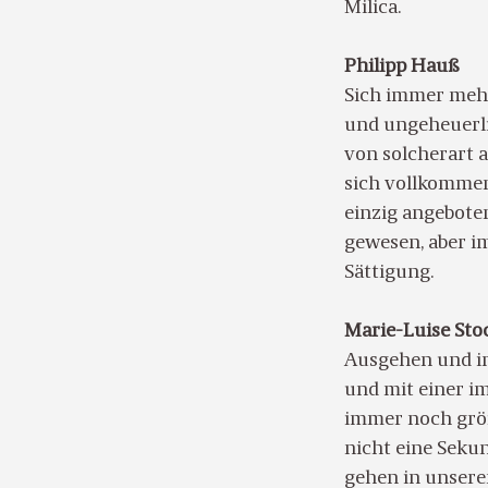
Milica.
Philipp Hauß
Sich immer meh
und ungeheuerlic
von solcherart 
sich vollkommen
einzig angeboten
gewesen, aber i
Sättigung.
Marie-Luise Sto
Ausgehen und i
und mit einer i
immer noch größ
nicht eine Seku
gehen in unsere