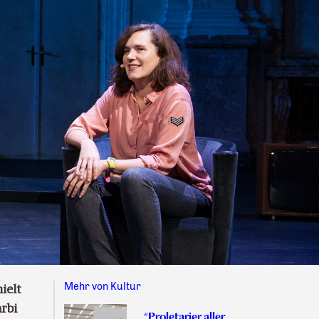
Mehr von Kultur
ielt
rbi
“Proletarier aller