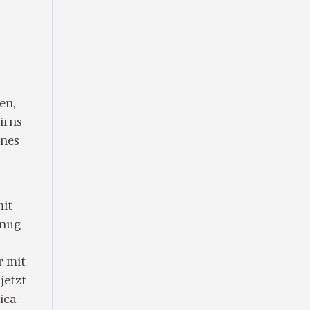
en,
irns
ines
mit
enug
r mit
jetzt
ica