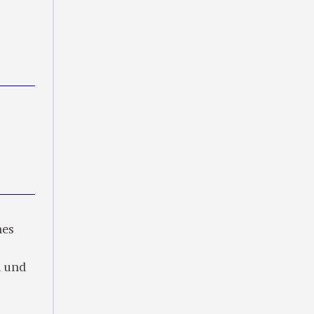
nes
n und