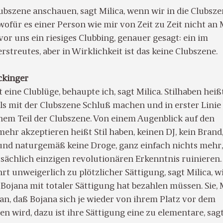
ubszene anschauen, sagt Milica, wenn wir in die Clubsz
ofür es einer Person wie mir von Zeit zu Zeit nicht an
 vor uns ein riesiges Clubbing, genauer gesagt: ein im
streutes, aber in Wirklichkeit ist das keine Clubszene.
ckinger
t eine Clublüge, behaupte ich, sagt Milica. Stilhaben hei
ls mit der Clubszene Schluß machen und in erster Linie
einem Teil der Clubszene. Von einem Augenblick auf den
ehr akzeptieren heißt Stil haben, keinen DJ, kein Brand,
nd naturgemäß keine Droge, ganz einfach nichts mehr
atsächlich einzigen revolutionären Erkenntnis ruinieren.
rt unweigerlich zu plötzlicher Sättigung, sagt Milica, w
Bojana mit totaler Sättigung hat bezahlen müssen. Sie, M
an, daß Bojana sich je wieder von ihrem Platz vor dem
n wird, dazu ist ihre Sättigung eine zu elementare, sag