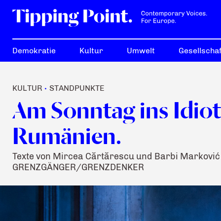
Demokratie
Kultur
Umwelt
Gesellschaf
KULTUR
STANDPUNKTE
•
Am Sonntag ins Idiot
Rumänien.
Texte von Mircea Cărtărescu und Barbi Marković 
GRENZGÄNGER/GRENZDENKER