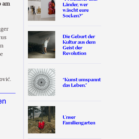
o am
Länder, wer
wäscht eure
Socken?”
nger
Die Geburt der
cus
Kultur aus dem
in
Geist der
Revolution
te
“Kunst umspannt
ović.
das Leben.”
en
Unser
Familiengarten