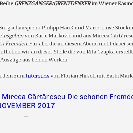
 Reihe
GRENZGÄNGER/GRENZDENKER
im Wiener Kasin
 Burgschauspieler Philipp Hauß und Marie-Luise Stocki
Ausgehen
von Barbi Marković und aus Mircea Cărtăres
en Fremden
. Für alle, die an diesem Abend nicht dabei se
ntlichen wir an dieser Stelle die von Rita Czapka erstell
 Auszüge aus beiden Werken.
ßerdem zum
Interview
von Florian Hirsch mit Barbi Mark
 Mircea Cӑrtӑrescu Die schönen Fremd
NOVEMBER 2017
—