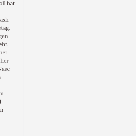
ll hat
rash
tag,
ngen
eht.
üher
üher
Nase
m
am
l
en