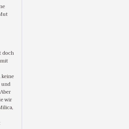
ene
 Mut
ßt doch
 mit
 keine
, und
 Aber
ie wir
ilica,
t