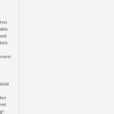
ten
also
und
chen
menen
ität
ber
eit
gt