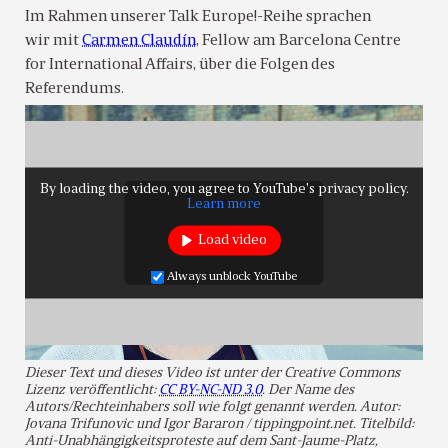
Im Rahmen unserer Talk Europe!-Reihe sprachen
wir mit
Carmen Claudín
, Fellow am Barcelona Centre
for International Affairs, über die Folgen des
Referendums.
By loading the video, you agree to YouTube's privacy policy.
Learn more
Load video
Always unblock YouTube
Dieser Text und dieses Video ist unter der Creative Commons
Lizenz veröffentlicht:
CC BY-NC-ND 3.0
. Der Name des
Autors/Rechteinhabers soll wie folgt genannt werden. Autor:
Jovana Trifunovic und Igor Bararon / tippingpoint.net. Titelbild:
Anti-Unabhängigkeitsproteste auf dem Sant-Jaume-Platz,