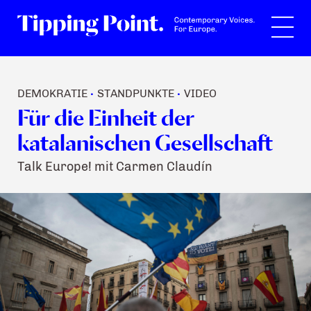
Suche
DEMOKRATIE
STANDPUNKTE
VIDEO
•
•
Für die Einheit der
katalanischen Gesellschaft
Talk Europe! mit Carmen Claudín