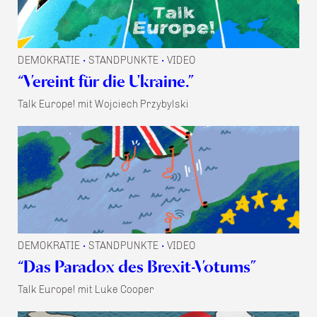
DEMOKRATIE
STANDPUNKTE
VIDEO
•
•
“Vereint für die Ukraine.”
Talk Europe! mit Wojciech Przybylski
DEMOKRATIE
STANDPUNKTE
VIDEO
•
•
“Das Paradox des Brexit-Votums”
Talk Europe! mit Luke Cooper