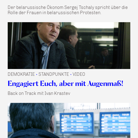
Der belarussische Ökonom Sergej Tschaly spricht über die
Rolle der Frauen in belarussischen Protesten.
DEMOKRATIE
STANDPUNKTE
VIDEO
•
•
Engagiert Euch, aber mit Augenmaß!
Back on Track mit Ivan Krastev