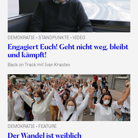
DEMOKRATIE
STANDPUNKTE
VIDEO
•
•
Engagiert Euch! Geht nicht weg, bleibt
und kämpft!
Back on Track mit Ivan Krastev
DEMOKRATIE
FEATURE
•
Der Wandel ist weiblich