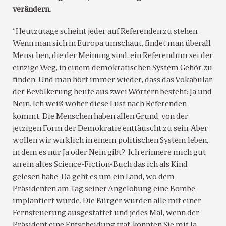
verändern.
“Heutzutage scheint jeder auf Referenden zu stehen.
Wenn man sich in Europa umschaut, findet man überall
Menschen, die der Meinung sind, ein Referendum sei der
einzige Weg, in einem demokratischen System Gehör zu
finden. Und man hört immer wieder, dass das Vokabular
der Bevölkerung heute aus zwei Wörtern besteht: Ja und
Nein. Ich weiß woher diese Lust nach Referenden
kommt. Die Menschen haben allen Grund, von der
jetzigen Form der Demokratie enttäuscht zu sein. Aber
wollen wir wirklich in einem politischen System leben,
in dem es nur Ja oder Nein gibt? Ich erinnere mich gut
an ein altes Science-Fiction-Buch das ich als Kind
gelesen habe. Da geht es um ein Land, wo dem
Präsidenten am Tag seiner Angelobung eine Bombe
implantiert wurde. Die Bürger wurden alle mit einer
Fernsteuerung ausgestattet und jedes Mal, wenn der
Präsident eine Entscheidung traf, konnten Sie mit Ja