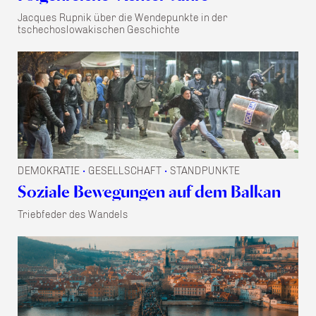
Jacques Rupnik über die Wendepunkte in der
tschechoslowakischen Geschichte
DEMOKRATIE
GESELLSCHAFT
STANDPUNKTE
•
•
Soziale Bewegungen auf dem Balkan
Triebfeder des Wandels