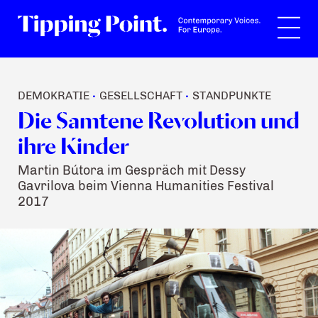
Suche
DEMOKRATIE
GESELLSCHAFT
STANDPUNKTE
•
•
Die Samtene Revolution und
ihre Kinder
Martin Bútora im Gespräch mit Dessy
Gavrilova beim Vienna Humanities Festival
2017