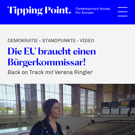
Suche
DEMOKRATIE
STANDPUNKTE
VIDEO
•
•
Die EU braucht einen
Bürgerkommissar!
Back on Track mit Verena Ringler