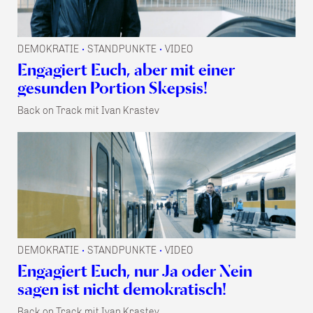
DEMOKRATIE
STANDPUNKTE
VIDEO
•
•
Engagiert Euch, aber mit einer
gesunden Portion Skepsis!
Back on Track mit Ivan Krastev
DEMOKRATIE
STANDPUNKTE
VIDEO
•
•
Engagiert Euch, nur Ja oder Nein
sagen ist nicht demokratisch!
Back on Track mit Ivan Krastev