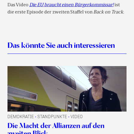
Das Video
Die EU braucht einen Bürgerkommissar!
ist
die erste Episode der zweiten Staffel von
Back on Track
.
Das könnte Sie auch interessieren
DEMOKRATIE
STANDPUNKTE
VIDEO
•
•
Die Macht der Allianzen auf den
zweiten Blick