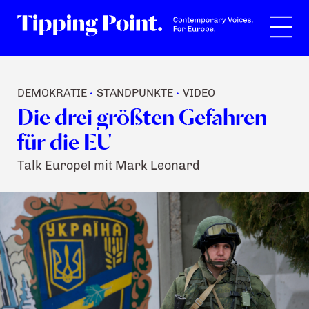
Suche
DEMOKRATIE
STANDPUNKTE
VIDEO
•
•
Die drei größten Gefahren
für die EU
Talk Europe! mit Mark Leonard