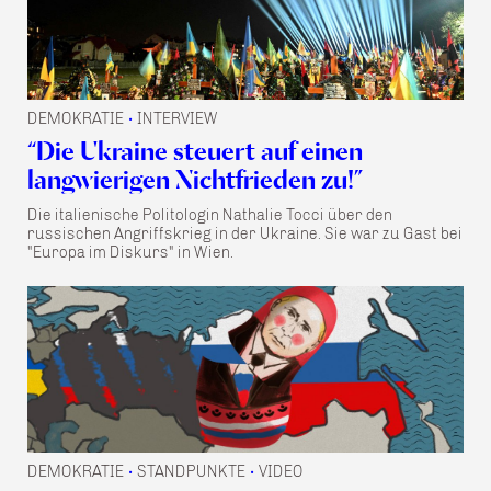
DEMOKRATIE
INTERVIEW
•
“Die Ukraine steuert auf einen
langwierigen Nichtfrieden zu!”
Die italienische Politologin Nathalie Tocci über den
russischen Angriffskrieg in der Ukraine. Sie war zu Gast bei
"Europa im Diskurs" in Wien.
DEMOKRATIE
STANDPUNKTE
VIDEO
•
•