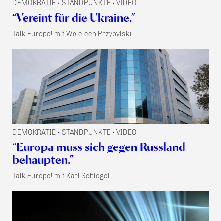
DEMOKRATIE
STANDPUNKTE
VIDEO
•
•
“Vereint für die Ukraine.”
Talk Europe! mit Wojciech Przybylski
DEMOKRATIE
STANDPUNKTE
VIDEO
•
•
“Europa muss sich gegen Russland
behaupten.”
Talk Europe! mit Karl Schlögel