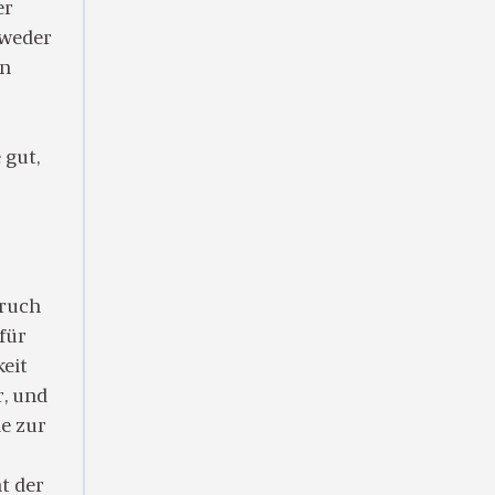
er
tweder
in
 gut,
bruch
für
keit
r, und
ie zur
t der