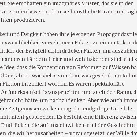
t. Sie erschaffen ein imaginäres Muster, das sie in der
ät werden lassen, indem sie künstliche Krisen und tägl
hten produzieren.
eit und Ewigkeit haben ihre je eigenen Propagandastile
nausweichlichkeit verschönern Fakten zu einem Kokon d
litiker der Ewigkeit unterdrücken Fakten, um auszublen
n anderen Ländern freier und wohlhabender sind, und s
e Idee, dass die Konzeption von Reformen auf Wissen ba
2010er Jahren war vieles von dem, was geschah, im Rah
n Fiktion inszeniert worden. Es waren spektakuläre
e Aufmerksamkeit beanspruchten und auch den Raum, 
gebraucht hätte, um nachzudenken. Aber wie auch imme
die Zeitgenossen wirken mag, das endgültige Urteil der
amit nicht gesprochen. Es besteht eine Differenz zwisch
Eindrücken, die auf uns einwirken, und der Geschichte,
 die wir herausarbeiten – vorausgesetzt, der Wille daz