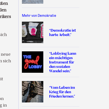
ißen
llen
Mehr von Demokratie
rikers
“Demokratie ist
harte Arbeit.”
sich
“Lobbying kann
s neue
ein mächtiges
n sich
Instrument für
den sozialen
Wandel sein.”
it
“Vom Leben im
Krieg für den
Frieden lernen.”
on
g in