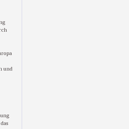
ung
rch
uropa
n und
dung
 das