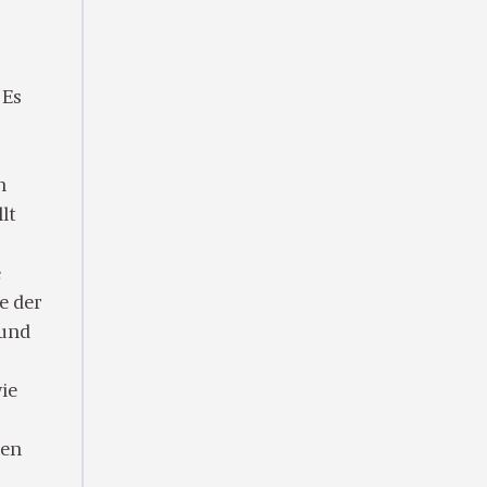
 Es
n
lt
e
e der
 und
ie
ten