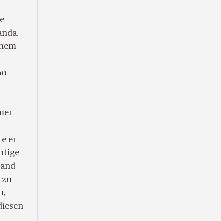
he
anda.
einem
au
mmer
te er
utige
land
n zu
n,
diesen