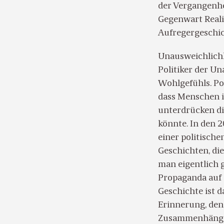
der Vergangenhei
Gegenwart Realit
Aufregergeschic
Unausweichlichk
Politiker der U
Wohlgefühls. Po
dass Menschen i
unterdrücken di
könnte. In den 
einer politische
Geschichten, di
man eigentlich 
Propaganda auf 
Geschichte ist d
Erinnerung, den 
Zusammenhängen,