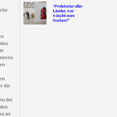
“Proletarier aller
iche
Länder, wer
wäscht eure
Socken?”
.
es
den,
ie
sieren
men
den
r die
en der
 den
u ist