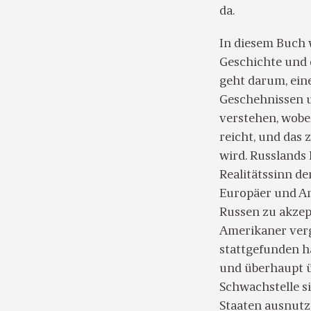
da.
In diesem Buch 
Geschichte und 
geht darum, ein
Geschehnissen u
verstehen, wobei
reicht, und das z
wird. Russlands 
Realitätssinn de
Europäer und Am
Russen zu akzep
Amerikaner verge
stattgefunden ha
und überhaupt ü
Schwachstelle si
Staaten ausnutz