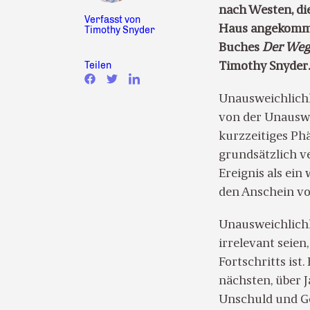
nach Westen, di
Verfasst von
Haus angekommen
Timothy Snyder
Buches
Der Weg 
Teilen
Timothy Snyder.
Unausweichlichk
von der Unauswei
kurzzeitiges Ph
grundsätzlich ve
Ereignis als ein
den Anschein vo
Unausweichlichke
irrelevant seien
Fortschritts ist
nächsten, über 
Unschuld und Ge