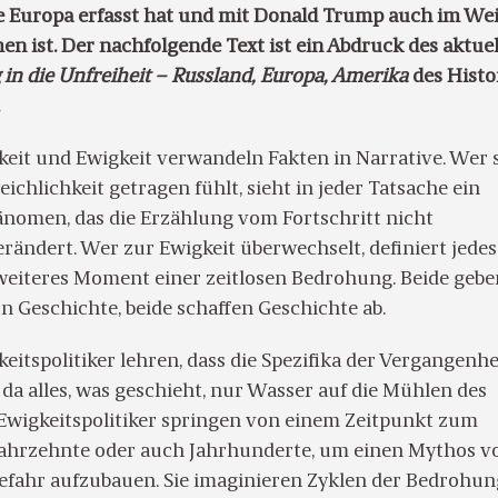
e Europa erfasst hat und mit Donald Trump auch im We
 ist. Der nachfolgende Text ist ein Abdruck des aktue
in die Unfreiheit – Russland, Europa, Amerika
des Histo
eit und Ewigkeit verwandeln Fakten in Narrative. Wer 
chlichkeit getragen fühlt, sieht in jeder Tatsache ein
änomen, das die Erzählung vom Fortschritt nicht
rändert. Wer zur Ewigkeit überwechselt, definiert jede
 weiteres Moment einer zeitlosen Bedrohung. Beide gebe
n Geschichte, beide schaffen Geschichte ab.
itspolitiker lehren, dass die Spezifika der Vergangenhe
, da alles, was geschieht, nur Wasser auf die Mühlen des
. Ewigkeitspolitiker springen von einem Zeitpunkt zum
Jahrzehnte oder auch Jahrhunderte, um einen Mythos v
fahr aufzubauen. Sie imaginieren Zyklen der Bedrohun