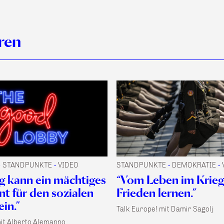
ren
STANDPUNKTE
VIDEO
STANDPUNKTE
DEMOKRATIE
•
•
•
•
g kann ein mächtiges
“Vom Leben im Krieg
t für den sozialen
Frieden lernen.”
in.”
Talk Europe! mit Damir Sagolj
mit Alberto Alemanno