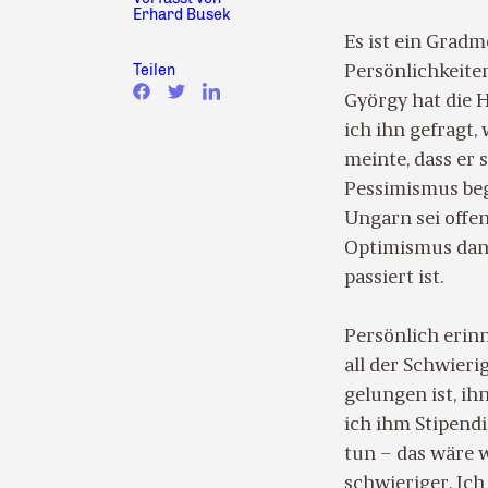
Erhard Busek
Es ist ein Grad
Teilen
Persönlichkeite
György hat die 
ich ihn gefragt,
meinte, dass er 
Pessimismus beg
Ungarn sei offe
Optimismus dankb
passiert ist.
Persönlich erinn
all der Schwieri
gelungen ist, ih
ich ihm Stipend
tun – das wäre 
schwieriger. Ic