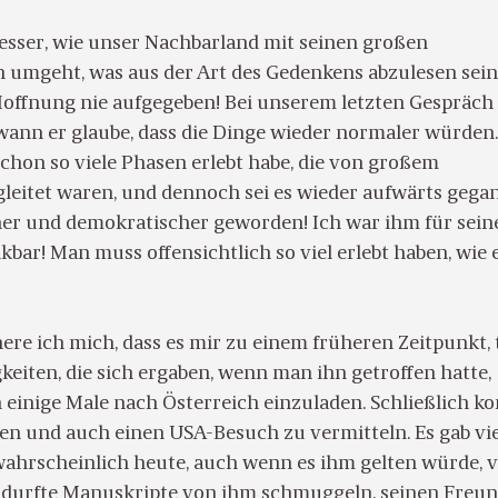
messer, wie unser Nachbarland mit seinen großen
n umgeht, was aus der Art des Gedenkens abzulesen sein
Hoffnung nie aufgegeben! Bei unserem letzten Gespräch
 wann er glaube, dass die Dinge wieder normaler würden.
schon so viele Phasen erlebt habe, die von großem
leitet waren, und dennoch sei es wieder aufwärts gega
ner und demokratischer geworden! Ich war ihm für sein
ar! Man muss offensichtlich so viel erlebt haben, wie 
ere ich mich, dass es mir zu einem früheren Zeitpunkt, 
gkeiten, die sich ergaben, wenn man ihn getroffen hatte,
n einige Male nach Österreich einzuladen. Schließlich k
ien und auch einen USA-Besuch zu vermitteln. Es gab vie
wahrscheinlich heute, auch wenn es ihm gelten würde, v
h durfte Manuskripte von ihm schmuggeln, seinen Freu