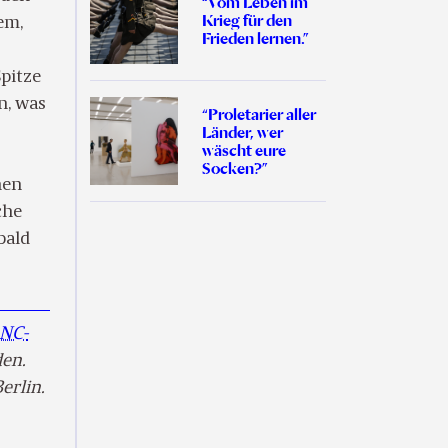
“Vom Leben im
Krieg für den
em,
Frieden lernen.”
Spitze
n, was
“Proletarier aller
Länder, wer
wäscht eure
Socken?”
hen
che
bald
-NC-
den.
erlin.