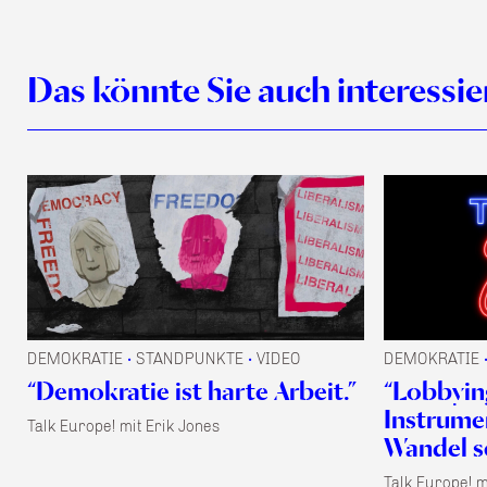
Das könnte Sie auch interessie
DEMOKRATIE
STANDPUNKTE
VIDEO
DEMOKRATIE
•
•
“Demokratie ist harte Arbeit.”
“Lobbyin
Instrumen
Talk Europe! mit Erik Jones
Wandel se
Talk Europe! 