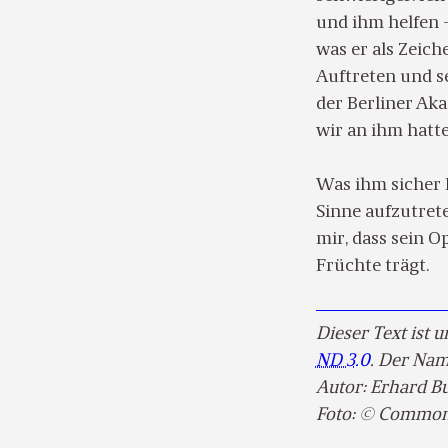
und ihm helfen 
was er als Zeich
Auftreten und se
der Berliner Ak
wir an ihm hatte
Was ihm sicher 
Sinne aufzutret
mir, dass sein O
Früchte trägt.
Dieser Text ist 
ND 3.0
. Der Nam
Autor: Erhard Bus
Foto: © CommonL