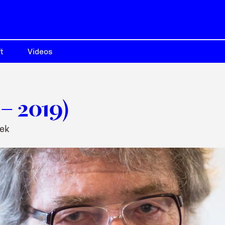
t
Videos
– 2019)
sek