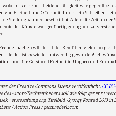
– wobei das eine bescheidene Tätigkeit war gegenüber d
en von Freiheit und Offenheit durch sein Schreiben, sein
ine Stellungnahmen bewirkt hat. Allein die Zeit an der 
ademie der Künste war großartig genug, um zu verstehe
n.
Freude machen würde, ist das Bemühen vieler, im gleic
en – leider ist es wieder notwendig geworden! Ich wüns
ptimismus für Geist und Freiheit in Ungarn und Europa 
unter der Creative Commons Lizenz veröffentlicht:
CC BY
e des Autors/Rechteinhabers soll wie folgt genannt wer
ek / erstestiftung.org. Titelbild: György Konrád 2013 in B
ens / Action Press / picturedesk.com