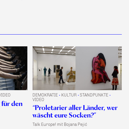
VIDEO
DEMOKRATIE
KULTUR
STANDPUNKTE
•
•
•
VIDEO
 für den
“Proletarier aller Länder, wer
wäscht eure Socken?”
Talk Europe! mit Bojana Pejić