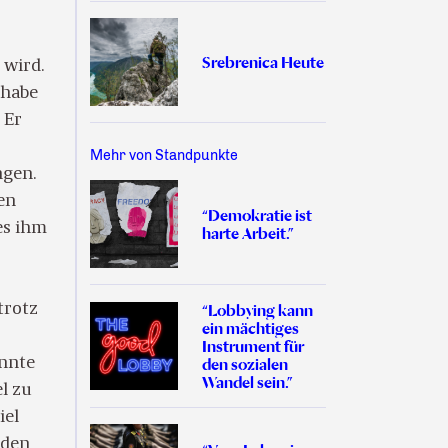
Srebrenica Heute
 wird.
 habe
 Er
Mehr von Standpunkte
ngen.
en
“Demokratie ist
es ihm
harte Arbeit.”
trotz
“Lobbying kann
ein mächtiges
Instrument für
onnte
den sozialen
Wandel sein.”
l zu
iel
nden