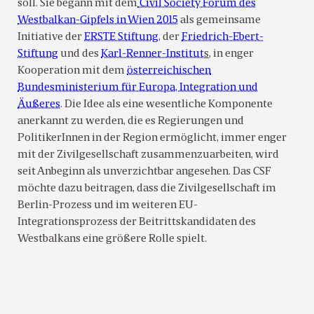
soll. Sie begann mit dem
Civil Society Forum des
Westbalkan-Gipfels in Wien 2015
als gemeinsame
Initiative der
ERSTE Stiftung
, der
Friedrich-Ebert-
Stiftung
und des
Karl-Renner-Institut
s
, in enger
Kooperation mit dem
österreichischen
Bundesministerium für Europa, Integration und
Äußeres
. Die Idee als eine wesentliche Komponente
anerkannt zu werden, die es Regierungen und
PolitikerInnen in der Region ermöglicht, immer enger
mit der Zivilgesellschaft zusammenzuarbeiten, wird
seit Anbeginn als unverzichtbar angesehen. Das CSF
möchte dazu beitragen, dass die Zivilgesellschaft im
Berlin-Prozess und im weiteren EU-
Integrationsprozess der Beitrittskandidaten des
Westbalkans eine größere Rolle spielt.