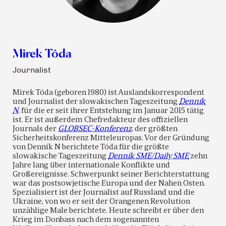
Mirek Tóda
Journalist
Mirek Tóda (geboren 1980) ist Auslandskorrespondent
und Journalist der slowakischen Tageszeitung
Denník
N
, für die er seit ihrer Entstehung im Januar 2015 tätig
ist. Er ist außerdem Chefredakteur des offiziellen
Journals der
GLOBSEC-Konferenz
, der größten
Sicherheitskonferenz Mitteleuropas. Vor der Gründung
von Denník N berichtete Tóda für die größte
slowakische Tageszeitung
Denník SME/Daily SME
zehn
Jahre lang über internationale Konflikte und
Großereignisse. Schwerpunkt seiner Berichterstattung
war das postsowjetische Europa und der Nahen Osten.
Spezialisiert ist der Journalist auf Russland und die
Ukraine, von wo er seit der Orangenen Revolution
unzählige Male berichtete. Heute schreibt er über den
Krieg im Donbass nach dem sogenannten