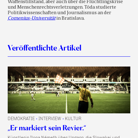
Waffenstillstand, aber auch über die Flüchtlingskrise
und Menschenrechtsverletzungen. Tóda studierte
Politikwissenschaften und Journalismus an der
Comenius-Universität
in Bratislava.
Veröffentlichte Artikel
DEMOKRATIE
INTERVIEW
KULTUR
•
•
„Er markiert sein Revier.“
Künstlerin Ilona Németh über Ungarn, die Slowakei und