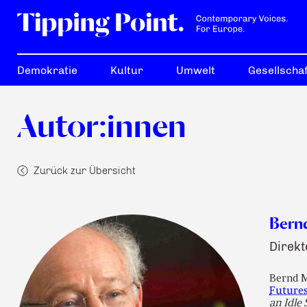
Demokratie
Kultur
Umwelt
Gesellschaf
Autor:innen
Zurück zur Übersicht
Bern
Direkt
Bernd M
Future
an Idle