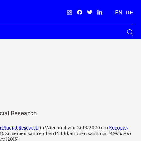
EN
DE
Suche
ocial Research
d Social Research
in Wien und war 2019/2020 ein
Europe’s
. Zu seinen zahlreichen Publikationen zählt u.a.
Welfare in
are
(2013).