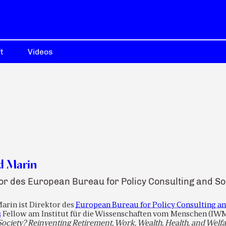
t
Videos
d Marin
or des European Bureau for Policy Consulting and S
arin ist Direktor des
European Bureau for Policy Consulting an
s
Fellow am Institut für die Wissenschaften vom Menschen (IWM)
 Society? Reinventing Retirement, Work, Wealth, Health, and Welf